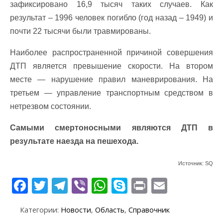
зафиксировано 16,9 тысяч таких случаев. Как
результат – 1996 человек погибло (год назад – 1949) и
почти 22 тысячи были травмированы.
Наиболее распространенной причиной совершения
ДТП является превышение скорости. На втором
месте — нарушение правил маневрирования. На
третьем — управление транспортным средством в
нетрезвом состоянии.
Самыми смертоносными являются ДТП в
результате наезда на пешехода.
Источник: SQ
F
T
T
Vi
W
S
Pr
E
ac
w
el
b
h
k
in
m
Категории:
Новости
,
Область
,
Справочник
e
itt
e
er
at
y
t
ai