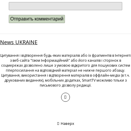
News UKRAINE
Цитування і відтворення будь-яких матеріалів або їх фрагментів в Інтернеті
з веб-сайта "Ізюм Інформаційний" або його каналів і сторінок в
соцмережах дозволено лише з умовою відкритого для пошукових систем
гіперпосилання на відповідний матеріал не нижче першого абзацу.
Цитування, використання і відтворення матеріалів в оффлайн-медіа (в т.ч.
друкованих виданнях), мобільних додатках, SmartTV можливо тільки з
письмового дозволу редакції.
Наверх