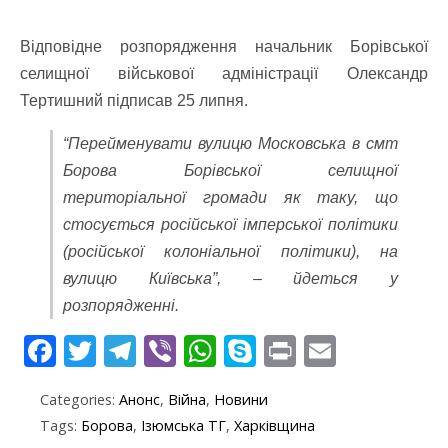
Відповідне розпорядження начальник Борівської
селищної військової адміністрації Олександр
Тертишний підписав 25 липня.
“Перейменувати вулицю Московська в смт
Борова Борівської селищної
територіальної громади як таку, що
стосується російської імперської політики
(російської колоніальної політики), на
вулицю Київська”, – йдеться у
розпорядженні.
F
T
T
Vi
W
S
Pr
E
ac
w
el
b
h
k
in
m
Categories:
Анонс
,
Війна
,
Новини
e
itt
e
er
at
y
t
ai
Tags:
Борова
,
Ізюмська ТГ
,
Харківщина
b
er
gr
s
p
l