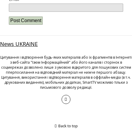
News UKRAINE
Цитування і відтворення будь-яких матеріалів або їх фрагментів в Інтернеті
з веб-сайта "Ізюм Інформаційний" або його каналів і сторінок в
соцмережах дозволено лише з умовою відкритого для пошукових систем
гіперпосилання на відповідний матеріал не нижче першого абзацу.
Цитування, використання і відтворення матеріалів в оффлайн-медіа (в т.ч.
друкованих виданнях), мобільних додатках, SmartTV можливо тільки з
письмового дозволу редакції.
Back to top