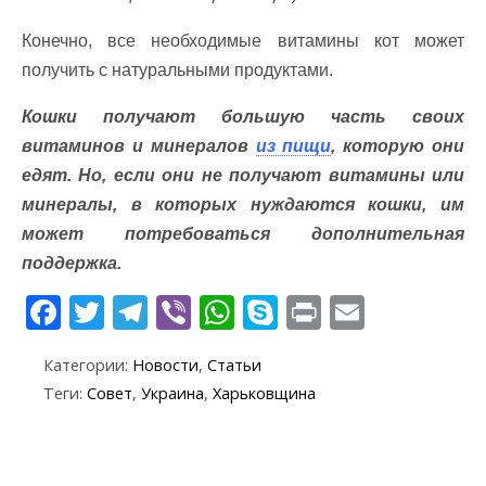
Конечно, все необходимые витамины кот может
получить с натуральными продуктами.
Кошки получают большую часть своих
витаминов и минералов
из пищи
, которую они
едят. Но, если они не получают витамины или
минералы, в которых нуждаются кошки, им
может потребоваться дополнительная
поддержка.
F
T
T
Vi
W
S
Pr
E
ac
w
el
b
h
k
in
m
Категории:
Новости
,
Статьи
e
itt
e
er
at
y
t
ai
Теги:
Совет
,
Украина
,
Харьковщина
b
er
gr
s
p
l
o
a
A
e
o
m
p