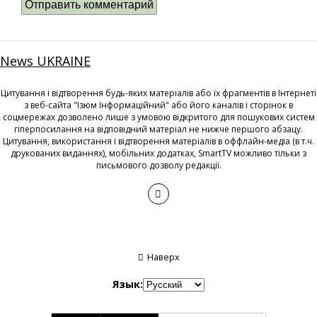
News UKRAINE
Цитування і відтворення будь-яких матеріалів або їх фрагментів в Інтернеті
з веб-сайта "Ізюм Інформаційний" або його каналів і сторінок в
соцмережах дозволено лише з умовою відкритого для пошукових систем
гіперпосилання на відповідний матеріал не нижче першого абзацу.
Цитування, використання і відтворення матеріалів в оффлайн-медіа (в т.ч.
друкованих виданнях), мобільних додатках, SmartTV можливо тільки з
письмового дозволу редакції.
Наверх
Язык: