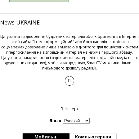
News UKRAINE
Цитування і відтворення будь-яких матеріалів або їх фрагментів в Інтернеті
з веб-сайта "Ізюм Інформаційний" або його каналів і сторінок в
соцмережах дозволено лише з умовою відкритого для пошукових систем
гіперпосилання на відповідний матеріал не нижче першого абзацу.
Цитування, використання і відтворення матеріалів в оффлайн-медіа (в т.ч.
друкованих виданнях), мобільних додатках, SmartTV можливо тільки з
письмового дозволу редакції.
Наверх
Язык:
Мобильн.
Компьютерная