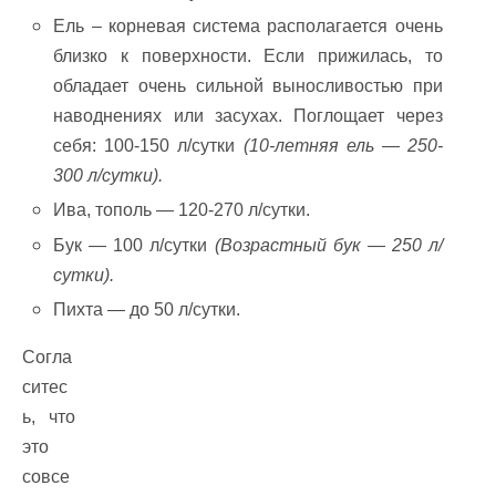
Ель – корневая система располагается очень
близко к поверхности. Если прижилась, то
обладает очень сильной выносливостью при
наводнениях или засухах. Поглощает через
себя: 100-150 л/сутки
(10-летняя ель — 250-
300 л/сутки).
Ива, тополь — 120-270 л/сутки.
Бук — 100 л/сутки
(Возрастный бук — 250 л/
сутки).
Пихта — до 50 л/сутки.
Согла
ситес
ь, что
это
совсе