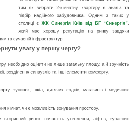
тим як вибрати 2-кімнатну квартиру є аналіз та
підбір надійного забудовника. Одним з таких у
столиці є
ЖК Синергія Київ від БГ “Синергія”
,
який має хорошу репутацію на ринку завдяки
ям та сучасній інфраструктурі.
ернути увагу у першу чергу?
у, необхідно оцінити не лише загальну площу, а й зручність
ії, розділення санвузлів та інші елементи комфорту.
орту, зупинок, шкіл, дитячих садків, магазинів і медичних
ня кімнат, чи є можливість зонування простору.
вторинний ринок, наявність утеплення, ліфтів, сучасних