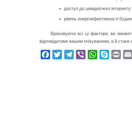
доступ до швидкісного інтернету 
рівень енергоефективності буди
Враховуючи всі ці фактори, ви зможет
відповідатиме вашим очікуванням, а й стане в
Fa
T
Te
Vi
W
S
Pr
ce
wi
le
be
ha
ky
in
bo
tte
gr
r
ts
pe
t
ok
r
a
A
m
pp