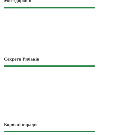
Моє здоров’я
Секрети Рибаків
Корисні поради