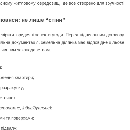
сному житловому середовищі, де все створено для зручності
нюанси: не лише “стіни”
ревірити юридичні аспекти угоди. Перед підписанням договору
ільна документація, земельна ділянка має відповідне цільове
 з чинним законодавством.
;
блення квартири;
 розрахунку;
 стоянок;
втономне, індивідуальне)
;
ами та поверхами;
 підвалу;