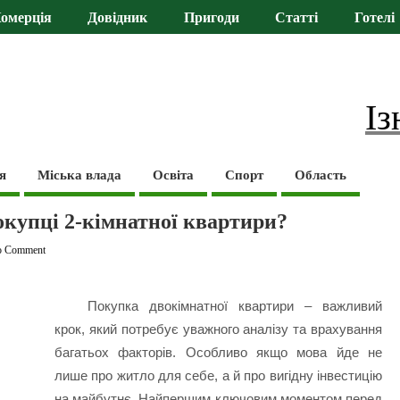
омерція
Довідник
Пригоди
Статті
Готелі
Із
я
Міська влада
Освіта
Спорт
Область
окупці 2-кімнатної квартири?
o Comment
Покупка двокімнатної квартири – важливий
крок, який потребує уважного аналізу та врахування
багатьох факторів. Особливо якщо мова йде не
лише про житло для себе, а й про вигідну інвестицію
на майбутнє. Найпершим ключовим моментом перед