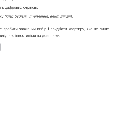
та цифрових сервісів;
нку
(клас будівлі, утеплення, вентиляція)
.
е зробити зважений вибір і придбати квартиру, яка не лише
игідною інвестицією на довгі роки.
E
m
ail