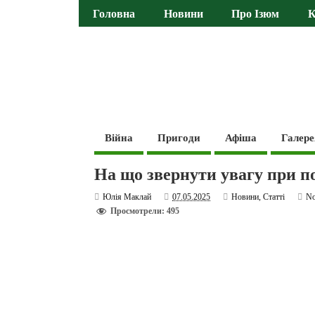
Головна
Новини
Про Ізюм
К
Війна
Пригоди
Афіша
Галере
На що звернути увагу при п
Юлія Маклай
07.05.2025
Новини
,
Статті
N
Просмотрели: 495