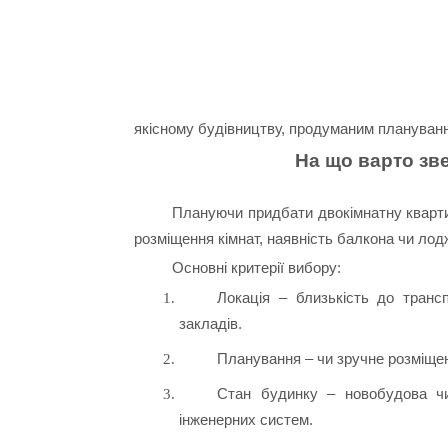
якісному будівництву, продуманим плануванн
На що варто зв
Плануючи придбати двокімнатну квартир
розміщення кімнат, наявність балкона чи лодж
Основні критерії вибору:
Локація – близькість до трансп
закладів.
Планування – чи зручне розміщен
Стан будинку – новобудова чи 
інженерних систем.