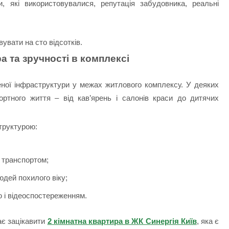
и, які використовувалися, репутація забудовника, реальні
увати на сто відсотків.
а та зручності в комплексі
ної інфраструктури у межах житлового комплексу. У деяких
тного життя – від кав’ярень і салонів краси до дитячих
труктурою:
;
 транспортом;
юдей похилого віку;
 і відеоспостереженням.
ає зацікавити
2 кімнатна квартира в ЖК Синергія Київ
, яка є