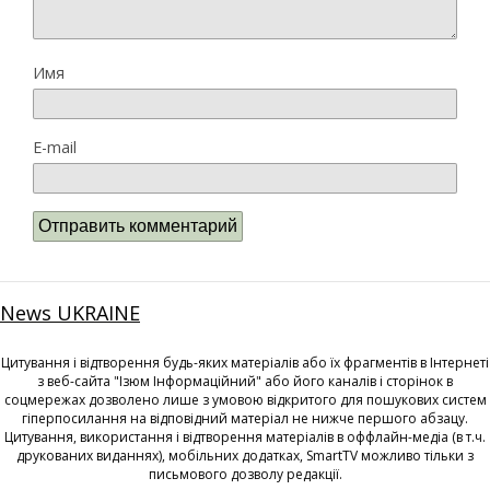
Имя
E-mail
News UKRAINE
Цитування і відтворення будь-яких матеріалів або їх фрагментів в Інтернеті
з веб-сайта "Ізюм Інформаційний" або його каналів і сторінок в
соцмережах дозволено лише з умовою відкритого для пошукових систем
гіперпосилання на відповідний матеріал не нижче першого абзацу.
Цитування, використання і відтворення матеріалів в оффлайн-медіа (в т.ч.
друкованих виданнях), мобільних додатках, SmartTV можливо тільки з
письмового дозволу редакції.