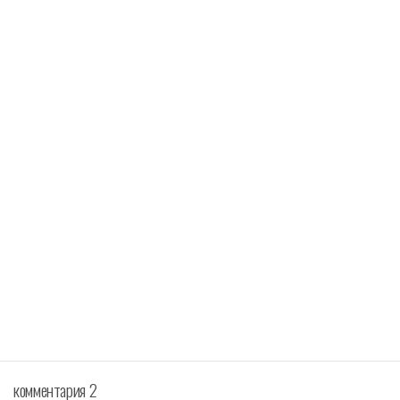
k
p
комментария 2