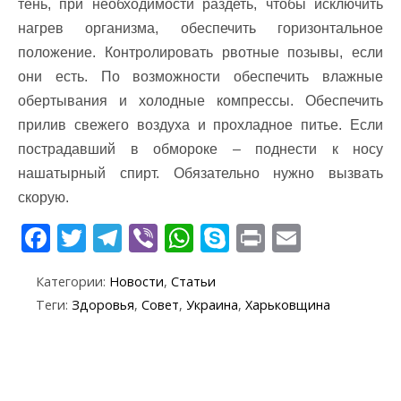
тень, при необходимости раздеть, чтобы исключить
нагрев организма, обеспечить горизонтальное
положение. Контролировать рвотные позывы, если
они есть. По возможности обеспечить влажные
обертывания и холодные компрессы. Обеспечить
прилив свежего воздуха и прохладное питье. Если
пострадавший в обмороке – поднести к носу
нашатырный спирт. Обязательно нужно вызвать
скорую.
F
T
T
Vi
W
S
Pr
E
ac
w
el
b
h
k
in
m
Категории:
Новости
,
Статьи
e
itt
e
er
at
y
t
ai
Теги:
Здоровья
,
Совет
,
Украина
,
Харьковщина
b
er
gr
s
p
l
o
a
A
e
o
m
p