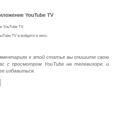
риложение YouTube TV
е YouTube TV.
Tube TV и войдите в него.
омментариях к этой статье вы опишите свою
вас с просмотром YouTube на телевизоре, и
нее избавиться.
E
m
ail