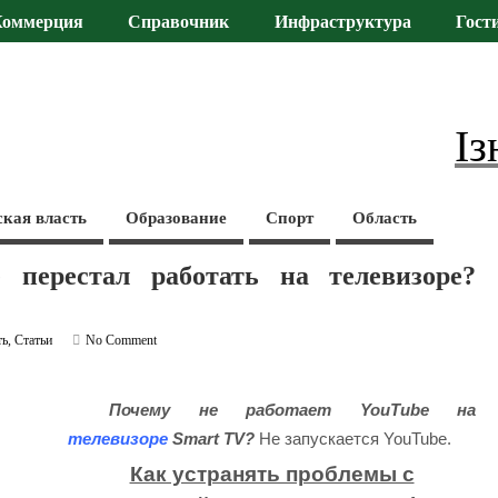
Коммерция
Справочник
Инфраструктура
Гост
Із
ская власть
Образование
Спорт
Область
 перестал работать на телевизоре?
ть
,
Статьи
No Comment
Почему не работает YouTube на
телевизоре
Smart TV?
Не запускается YouTube.
Как устранять проблемы с