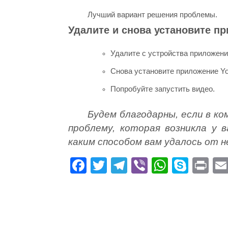
Лучший вариант решения проблемы.
Удалите и снова установите п
Удалите с устройства приложени
Снова установите приложение You
Попробуйте запустить видео.
Будем благодарны, если в к
проблему, которая возникла у 
каким способом вам удалось от 
Fa
T
Te
Vi
W
S
Pr
ce
wi
le
be
ha
ky
in
bo
tte
gr
r
ts
pe
t
ok
r
a
A