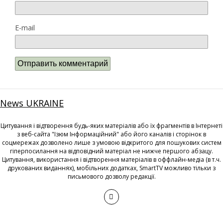
E-mail
News UKRAINE
Цитування і відтворення будь-яких матеріалів або їх фрагментів в Інтернеті
з веб-сайта "Ізюм Інформаційний" або його каналів і сторінок в
соцмережах дозволено лише з умовою відкритого для пошукових систем
гіперпосилання на відповідний матеріал не нижче першого абзацу.
Цитування, використання і відтворення матеріалів в оффлайн-медіа (в т.ч.
друкованих виданнях), мобільних додатках, SmartTV можливо тільки з
письмового дозволу редакції.