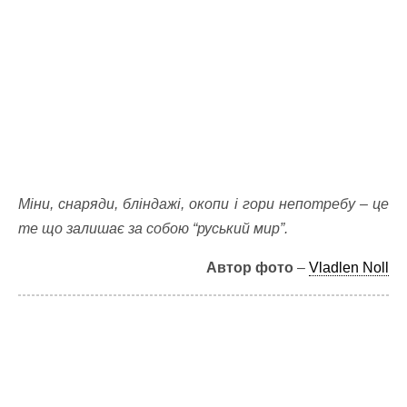
Міни, снаряди, бліндажі, окопи і гори непотребу – це
те що залишає за собою “руський мир”.
Автор фото
–
Vladlen Noll