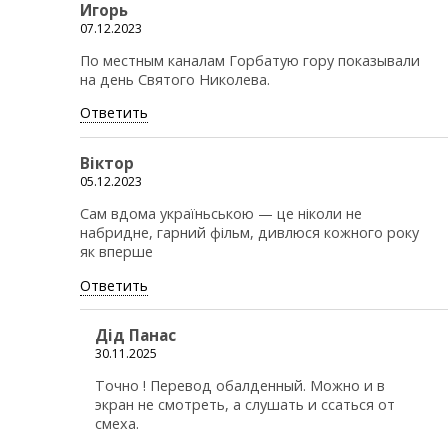
Игорь
07.12.2023
По местным каналам Горбатую гору показывали
на день Святого Николева.
Ответить
Віктор
05.12.2023
Сам вдома україньською — це ніколи не
набридне, гарний фільм, дивлюся кожного року
як вперше
Ответить
Дiд Панас
30.11.2025
Точно ! Перевод обалденный. Можно и в
экран не смотреть, а слушать и ссаться от
смеха.