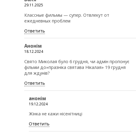
29.11.2025
Классные фильмы — супер. Отвлекут от
ежедневных проблем
Ответить
Анонім
18.12.2024
Свято Миколая було 6 грудня, чи адмін пропонує
фільми до»празніка святава Нікалая» 19 грудня
для ждунів?
Ответить
анонiм
19.12.2024
Жінка не кажи нісенітниці
Ответить