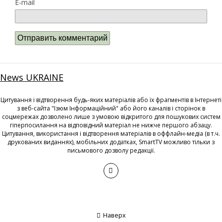
E-mail
News UKRAINE
Цитування і відтворення будь-яких матеріалів або їх фрагментів в Інтернеті
з веб-сайта "Ізюм Інформаційний" або його каналів і сторінок в
соцмережах дозволено лише з умовою відкритого для пошукових систем
гіперпосилання на відповідний матеріал не нижче першого абзацу.
Цитування, використання і відтворення матеріалів в оффлайн-медіа (в т.ч.
друкованих виданнях), мобільних додатках, SmartTV можливо тільки з
письмового дозволу редакції.
Наверх