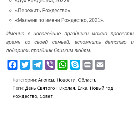
«Дух Рождества, 2022»,
«Пережить Рождество»,
«Мальчик по имени Рождество, 2021».
Именно в новогодние праздники можно провести
время со своей семьей, вспомнить детство и
подарить праздник близким людям.
F
T
T
Vi
W
S
Pr
E
ac
w
el
b
h
k
in
m
Категории:
Анонсы
,
Новости
,
Область
e
itt
e
er
at
y
t
ai
Теги:
День Святого Николая
,
Елка
,
Новый год
,
b
er
gr
s
p
l
Рождество
,
Совет
o
a
A
e
o
m
p
k
p