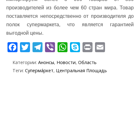
производителей из более чем 60 стран мира. Товар
поставляется непосредственно от производителя до
полок супермаркета, что является гарантией
выгодной цены.
F
T
T
Vi
W
S
Pr
E
ac
w
el
b
h
k
in
m
Категории:
Анонсы
,
Новости
,
Область
e
itt
e
er
at
y
t
ai
Теги:
Суперма́ркет
,
Центральная Площадь
b
er
gr
s
p
l
o
a
A
e
o
m
p
k
p