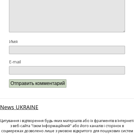
Имя
E-mail
News UKRAINE
Цитування і відтворення будь-яких матеріалів або їх фрагментів в Інтернеті
з веб-сайта "Ізюм Інформаційний" або його каналів і сторінок в
соцмережах дозволено лише з умовою відкритого для пошукових систем