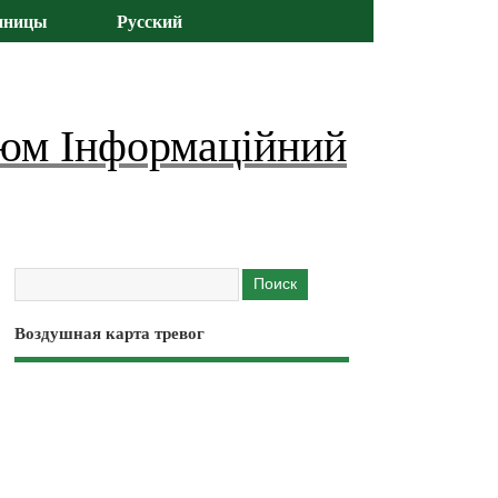
иницы
Русский
юм Інформаційний
Воздушная карта тревог