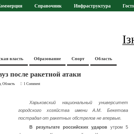
Коммерция
Справочник
Инфраструктура
Гост
Із
ская власть
Образование
Спорт
Область
уз после ракетной атаки
и
,
Область
1 Comment
Харьковский национальный университет
городского хозяйства имени А.М. Бекетова
пострадал от ракетных обстрелов не впервые.
В результате российских ударов
утром 5