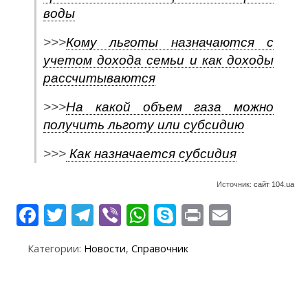
воды
>>>
Кому льготы назначаются с
учетом дохода семьи и как доходы
рассчитываются
>>>
На какой объем газа можно
получить льготу или субсидию
>>>
Как назначается субсидия
Источник:
сайт 104.ua
F
T
T
Vi
W
S
Pr
E
ac
w
el
b
h
k
in
m
Категории:
Новости
,
Справочник
e
itt
e
er
at
y
t
ai
b
er
gr
s
p
l
o
a
A
e