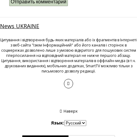
News UKRAINE
Цитування і відтворення будь-яких матеріалів або їх фрагментів в Інтернеті
з веб-сайта "Ізюм Інформаційний" або його каналів і сторінок в
соцмережах дозволено лише з умовою відкритого для пошукових систем
гіперпосилання на відповідний матеріал не нижче першого абзацу.
Цитування, використання і відтворення матеріалів в оффлайн-медіа (в т.ч.
друкованих виданнях), мобільних додатках, SmartTV можливо тільки з
письмового дозволу редакції.
Наверх
Язык: