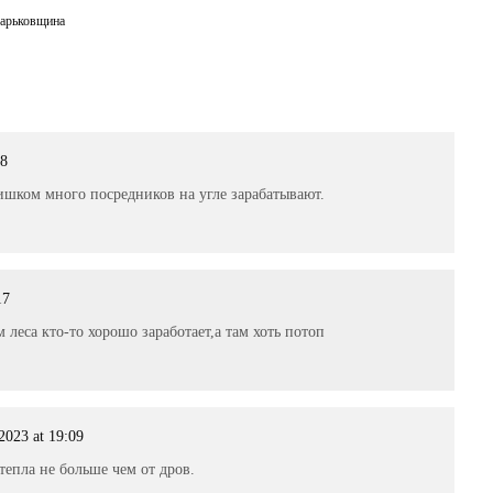
арьковщина
08
ишком много посредников на угле зарабатывают.
17
 леса кто-то хорошо заработает,а там хоть потоп
2023 at 19:09
тепла не больше чем от дров.