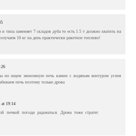
35
и типа заменяет 7 складов дуба то есть 1.5 т должно хватить на
получаем 10 кг на день практически ракетное топливо!
:26
ны но ищем экономную печь камин с водяным контуром углем
абиваем печь поэтому только дрова
 at 19:14
й печкой погоди радоваться. Дрова тоже стратег.