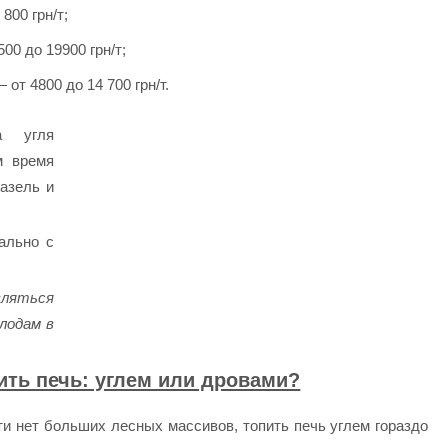
800 грн/т;
00 до 19900 грн/т;
от 4800 до 14 700 грн/т.
а угля
м время
азель и
ально с
яться
лодам в
ить печь: углем или дровами?
ти нет больших лесных массивов, топить печь углем гораздо