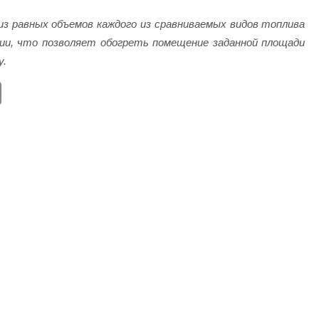
з равных объемов каждого из сравниваемых видов топлива
ии, что позволяет обогреть помещение заданной площади
у.
E
m
ail