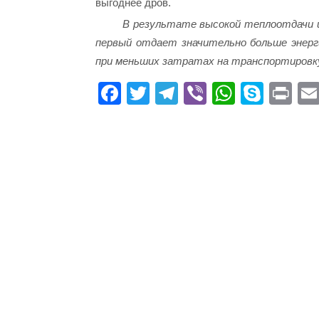
выгоднее дров.
В результате высокой теплоотдачи и
первый отдает значительно больше энерг
при меньших затратах на транспортировк
Fa
T
Te
Vi
W
S
Pr
ce
wi
le
be
ha
ky
in
bo
tte
gr
r
ts
pe
t
ok
r
a
A
m
pp