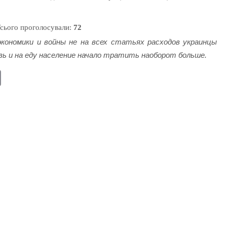
сього проголосували:
72
кономики и войны не на всех статьях расходов украинцы
язь и на еду население начало тратить наоборот больше.
E
m
ail