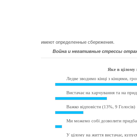
имеют определенные сбережения.
Война и негативные стрессы отраж
Яке в цілому 
Ледве зводимо кінці з кінцями, гр
Вистачає на харчування та на при
Важко відповісти
(13%, 9 Голосів)
Ми можемо собі дозволити придба
У цілому на життя вистачає, купує