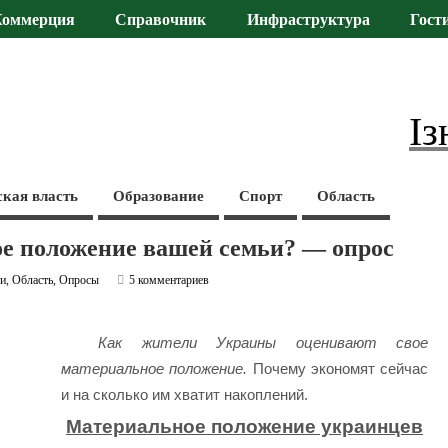
Коммерция
Справочник
Инфраструктура
Гост
Із
ская власть
Образование
Спорт
Область
ое положение вашей семьи? — опрос
ти
,
Область
,
Опросы
5 комментариев
Как жители Украины оценивают свое
материальное положение.
Почему экономят сейчас
и на сколько им хватит накоплений.
Материальное положение украинцев