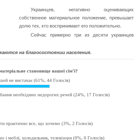
Украинцев, негативно оценивающих
собственное материальное положение, превышает
долю тех, кто воспринимает его положительно.
Сейчас примерно три из десяти украинцев
аются на благосостоянии населения.
матеріальне становище вашої сім’ї?
ошей не вистачає
(61%, 44 Голосів)
дбання необхідних недорогих речей
(24%, 17 Голосів)
ти практично все, що хочемо
(3%, 2 Голосів)
мо і меблі, холодильник, телевізори
(0%, 0 Голосів)