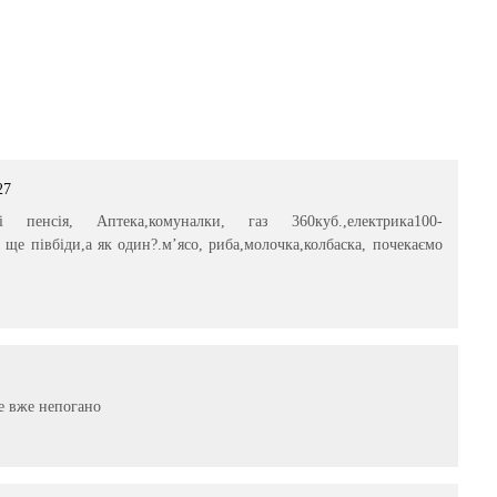
27
 пенсія, Аптека,комуналки, газ 360куб.,електрика100-
ох ще півбіди,а як один?.м’ясо, риба,молочка,колбаска, почекаємо
е вже непогано