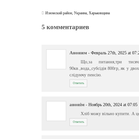
Изюмский район
,
Украина
,
Харьковщина
5 комментариев
Аноним
-
Февраль 27th, 2025 at 07:
Що,за питання,три тисячі
90кв.,вода,,субсідія 800гр,.як у дв
слідуючу пенсію.
Ответить
анонiм
-
Ноябрь 20th, 2024 at 07:05
Хліб можу вільно купити. А ц
Ответить