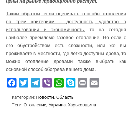
цены на рынке традиционно растут.
Таким образом, если оценивать способы отопления
по трем критериям – доступность, удобство в
использовании и экономичность,
то на сегодня
наиболее приемлемо газовое отопление. Но если с
его обустройством есть сложности, или же вы
проживаете в местности, где легко доступны дрова, то
можно отопление дровами также выбрать как
основной способ обогрева вашего дома.
F
T
T
Vi
W
S
Pr
E
ac
w
el
b
h
k
in
m
Категории:
Новости
,
Область
e
itt
e
er
at
y
t
ai
Теги:
Отопление
,
Украина
,
Харьковщина
b
er
gr
s
p
l
o
a
A
e
o
m
p