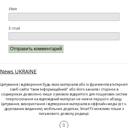
Имя
E-mail
News UKRAINE
Цитування і відтворення будь-яких матеріалів або їх фрагментів в Інтернеті
з веб-сайта "Ізюм Інформаційний" або його каналів і сторінок в
соцмережах дозволено лише з умовою відкритого для пошукових систем
гіперпосилання на відповідний матеріал не нижче першого абзацу.
Цитування, використання і відтворення матеріалів в оффлайн-медіа (в т.ч.
друкованих виданнях), мобільних додатках, SmartTV можливо тільки з
письмового дозволу редакції.