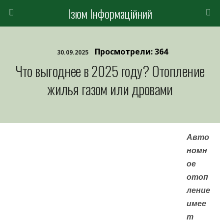
Ізюм Інформаційний
Просмотрели: 364
30.09.2025
Что выгоднее в 2025 году? Отопление
жилья газом или дровами
Авто
номн
ое
отоп
ление
имее
т