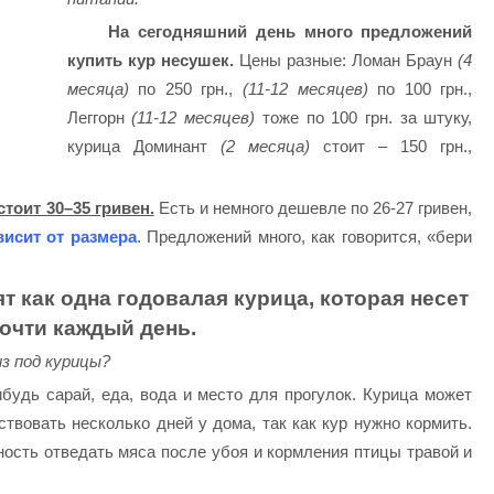
На сегодняшний день много предложений
купить кур несушек.
Цены разные: Ломан Браун
(4
месяца)
по 250 грн.,
(11-12 месяцев)
по 100 грн.,
Леггорн
(11-12 месяцев)
тоже по 100 грн. за штуку,
курица Доминант
(2 месяца)
стоит – 150 грн.,
стоит 30–35 гривен.
Есть и немного дешевле по 26-27 гривен,
висит от размера
. Предложений много, как говорится, «бери
ят как одна годовалая курица, которая несет
очти каждый день.
из под курицы?
будь сарай, еда, вода и место для прогулок. Курица может
ствовать несколько дней у дома, так как кур нужно кормить.
ость отведать мяса после убоя и кормления птицы травой и