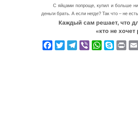
С яйцами попроще, купил и больше ник
деньги брать. А если негде? Так что – не есть
Каждый сам решает, что дл
«кто не хочет 
Fa
T
Te
Vi
W
S
Pr
ce
wi
le
be
ha
ky
in
bo
tte
gr
r
ts
pe
t
ok
r
a
A
m
pp