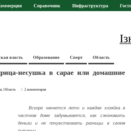
Коммерция
Справочник
Инфраструктура
Гост
Із
ская власть
Образование
Спорт
Область
рица-несушка в сарае или домашние
ти
,
Область
2 комментария
Вскоре начнется лето и каждая хозяйка в
частном доме задумывается, как сэкономить
деньги и не почувствовать разницы в своем
питании.