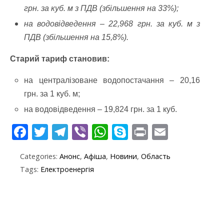
грн. за куб. м з ПДВ (збільшення на 33%);
на водовідведення – 22,968 грн. за куб. м з
ПДВ (збільшення на 15,8%).
Старий тариф становив:
на централізоване водопостачання – 20,16
грн. за 1 куб. м;
на водовідведення – 19,824 грн. за 1 куб.
F
T
T
Vi
W
S
Pr
E
ac
w
el
b
h
k
in
m
Categories:
Анонс
,
Афіша
,
Новини
,
Область
e
itt
e
er
at
y
t
ai
Tags:
Електроенергія
b
er
gr
s
p
l
o
a
A
e
o
m
p