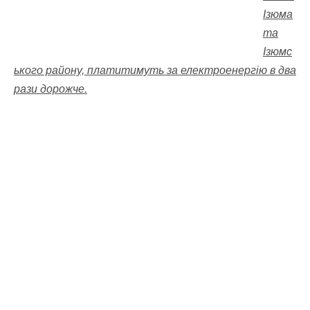
Ізюма
та
Ізюмс
ького району, платитимуть за електроенергію в два
рази дорожче.