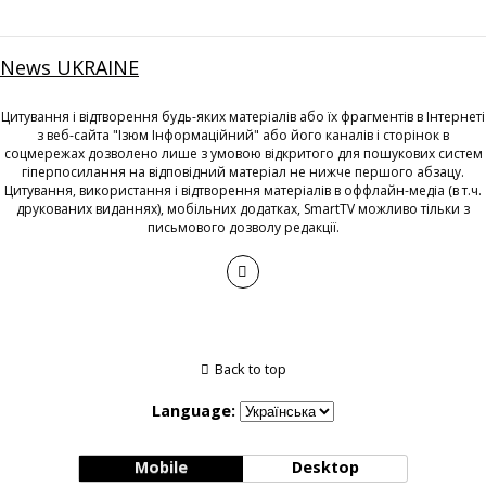
News UKRAINE
Цитування і відтворення будь-яких матеріалів або їх фрагментів в Інтернеті
з веб-сайта "Ізюм Інформаційний" або його каналів і сторінок в
соцмережах дозволено лише з умовою відкритого для пошукових систем
гіперпосилання на відповідний матеріал не нижче першого абзацу.
Цитування, використання і відтворення матеріалів в оффлайн-медіа (в т.ч.
друкованих виданнях), мобільних додатках, SmartTV можливо тільки з
письмового дозволу редакції.
Back to top
Language:
Mobile
Desktop