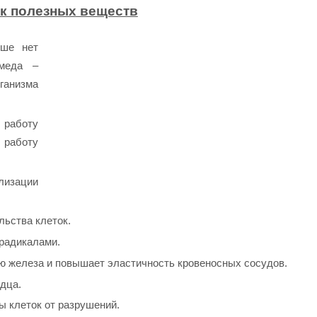
к полезных веществ
ьше нет
 меда –
ганизма
 работу
 работу
лизации
ьства клеток.
радикалами.
 железа и повышает эластичность кровеносных сосудов.
дца.
ы клеток от разрушений.