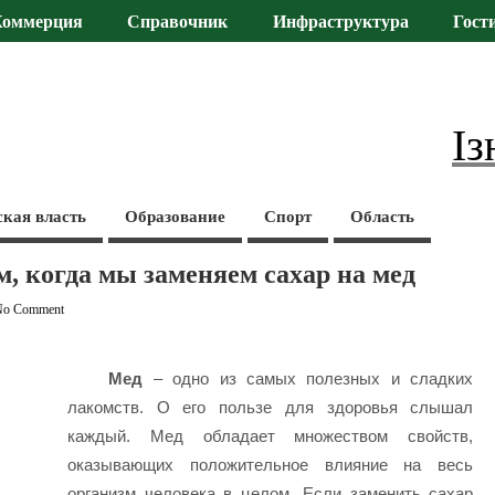
Коммерция
Справочник
Инфраструктура
Гост
Із
ская власть
Образование
Спорт
Область
м, когда мы заменяем сахар на мед
No Comment
Мед
– одно из самых полезных и сладких
лакомств. О его пользе для здоровья слышал
каждый. Мед обладает множеством свойств,
оказывающих положительное влияние на весь
организм человека в целом. Если заменить сахар