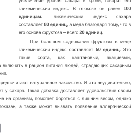
увеличение уровня сахара в крови, говорит его
гликемический индекс. В глюкозе он равен
100
единицам
. Гликемический индекс сахара
составляет
80 единиц
, а меда благодаря тому, что в
его основе фруктоза – всего
20 единиц
.
При большом содержании фруктозы в меде
гликемический индекс составляет
50 единиц
. Это
такие сорта, как каштановый, акациевый,
о включать в рацион питания людей, страдающих сахарным
ния.
редпочитают натуральное лакомство. И это неудивительно,
т у сахара. Такая добавка доставляет удовольствие своим
ие на организм, помогает бороться с лишним весом, однако
показан, а также может вызвать появление аллергической
E