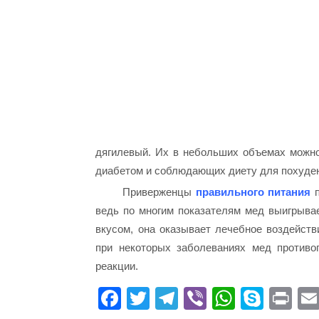
дягилевый. Их в небольших объемах можн
диабетом и соблюдающих диету для похуде
Приверженцы
правильного питания
п
ведь по многим показателям мед выигрывае
вкусом, она оказывает лечебное воздейств
при некоторых заболеваниях мед противо
реакции.
Fa
T
Te
Vi
W
S
Pr