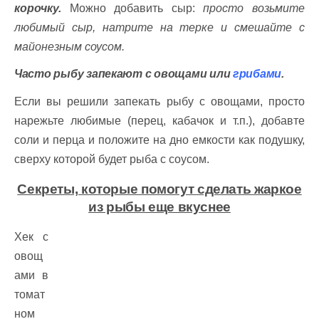
корочку.
Можно добавить сыр:
просто возьмите
любимый сыр, натрите на терке и смешайте с
майонезным соусом.
Часто рыбу запекают с овощами или
грибами
.
Если вы решили запекать рыбу с овощами, просто
нарежьте любимые (перец, кабачок и т.п.), добавте
соли и перца и положите на дно емкости как подушку,
сверху которой будет рыба с соусом.
Секреты, которые помогут сделать жаркое
из рыбы еще вкуснее
Хек с
овощ
ами в
томат
ном