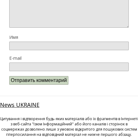
Имя
E-mail
News UKRAINE
Цитування і відтворення будь-яких матеріалів або їх фрагментів в Інтернеті
з веб-сайта "Ізюм Інформаційний" або його каналів і сторінок в
соцмережах дозволено лише з умовою відкритого для пошукових систем
гіперпосилання на відповідний матеріал не нижче першого абзацу.