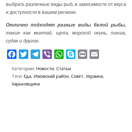
выбрать различные виды рыб, в зависимости от вкуса
и доступности в вашем регионе.
Отлично подходят разные виды белой рыбы,
такие как минтай, щепа, морской окунь, пикша,
судак и другие.
F
T
T
Vi
W
S
Pr
E
ac
w
el
b
h
k
in
m
Категории:
Новости
,
Статьи
e
itt
e
er
at
y
t
ai
Теги:
Еда
,
Изюмский район
,
Совет
,
Украина
,
b
er
gr
s
p
l
Харьковщина
o
a
A
e
o
m
p
k
p