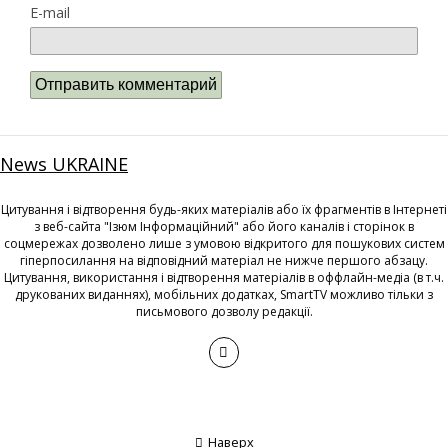
E-mail
News UKRAINE
Цитування і відтворення будь-яких матеріалів або їх фрагментів в Інтернеті
з веб-сайта "Ізюм Інформаційний" або його каналів і сторінок в
соцмережах дозволено лише з умовою відкритого для пошукових систем
гіперпосилання на відповідний матеріал не нижче першого абзацу.
Цитування, використання і відтворення матеріалів в оффлайн-медіа (в т.ч.
друкованих виданнях), мобільних додатках, SmartTV можливо тільки з
письмового дозволу редакції.
Наверх