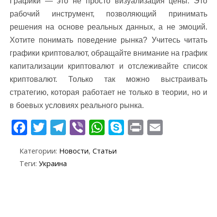
Графики — это не просто визуализация цены. Это
рабочий инструмент, позволяющий принимать
решения на основе реальных данных, а не эмоций.
Хотите понимать поведение рынка? Учитесь читать
графики криптовалют, обращайте внимание на график
капитализации криптовалют и отслеживайте список
криптовалют. Только так можно выстраивать
стратегию, которая работает не только в теории, но и
в боевых условиях реального рынка.
F
T
T
Vi
W
S
Pr
E
ac
w
el
b
h
k
in
m
Категории:
Новости
,
Статьи
e
itt
e
er
at
y
t
ai
Теги:
Украина
b
er
gr
s
p
l
o
a
A
e
o
m
p