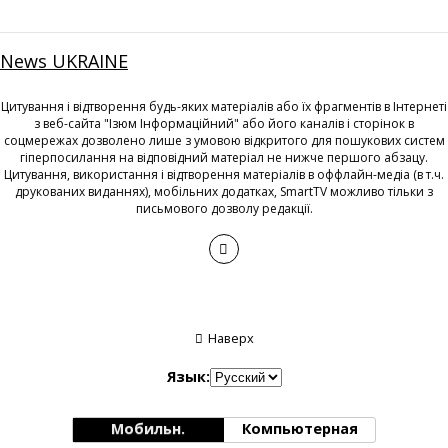
News UKRAINE
Цитування і відтворення будь-яких матеріалів або їх фрагментів в Інтернеті
з веб-сайта "Ізюм Інформаційний" або його каналів і сторінок в
соцмережах дозволено лише з умовою відкритого для пошукових систем
гіперпосилання на відповідний матеріал не нижче першого абзацу.
Цитування, використання і відтворення матеріалів в оффлайн-медіа (в т.ч.
друкованих виданнях), мобільних додатках, SmartTV можливо тільки з
письмового дозволу редакції.
Наверх
Язык:
Мобильн.
Компьютерная