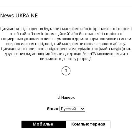
News UKRAINE
Цитування і відтворення будь-яких матеріалів або їх фрагментів в Інтернеті
з веб-сайта "Ізюм Інформаційний" або його каналів і сторінок в
соцмережах дозволено лише з умовою відкритого для пошукових систем
гіперпосилання на відповідний матеріал не нижче першого абзацу.
Цитування, використання і відтворення матеріалів в оффлайн-медіа (в т.ч.
друкованих виданнях), мобільних додатках, SmartTV можливо тільки з
письмового дозволу редакції.
Наверх
Язык:
Мобильн.
Компьютерная