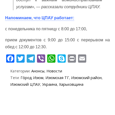
услугам», — рассказали сотрудники ЦПАУ.
Напоминаем, что ЦПАУ работает:
с понедельника по пятницу с 8:00 до 17:00,
прием документов с 9:00 до 15:00 с перерывом на
обед с 12:00 до 12:30.
F
T
T
Vi
W
S
Pr
E
ac
w
el
b
h
k
in
m
Категории:
Анонсы
,
Новости
e
itt
e
er
at
y
t
ai
Теги:
Го́род Изюм
,
Изюмская ТГ
,
Изюмский район
,
b
er
gr
s
p
l
Изюмский ЦПАУ
,
Украина
,
Харьковщина
o
a
A
e
o
m
p
k
p