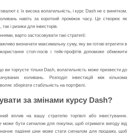
валют є їх висока волатильність, і курс Dash не є винятком.
оливань навіть за короткий проміжок часу. Це створює як
так і ризики для інвесторів.
ями, варто застосовувати такі стратегії:
ажливо визначати максимальну суму, яку ви готові втратити в
икористання стоп-лосів і тейк-профітів допоможе обмежити
що ви торгуєте тільки Dash, волатильність може призвести до
ачуваних коливань. Розподіл інвестицій між кількома
воляє зберігати стабільність на портфелі.
увати за змінами курсу Dash?
ий вплив на вашу стратегію торгівлі або інвестування.
це може бути сигналом для покупки, щоб отримати вигоду від
 значне падіння ціни може стати сигналом для продажу, щоб