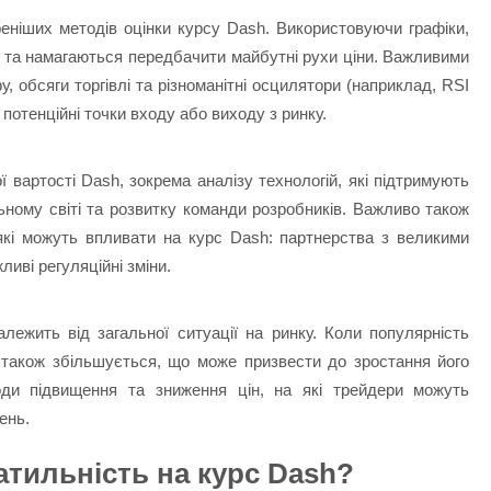
реніших методів оцінки курсу Dash. Використовуючи графіки,
и та намагаються передбачити майбутні рухи ціни. Важливими
у, обсяги торгівлі та різноманітні осцилятори (наприклад, RSI
отенційні точки входу або виходу з ринку.
 вартості Dash, зокрема аналізу технологій, які підтримують
ьному світі та розвитку команди розробників. Важливо також
які можуть впливати на курс Dash: партнерства з великими
ливі регуляційні зміни.
алежить від загальної ситуації на ринку. Коли популярність
 також збільшується, що може призвести до зростання його
оди підвищення та зниження цін, на які трейдери можуть
ень.
атильність на курс Dash?