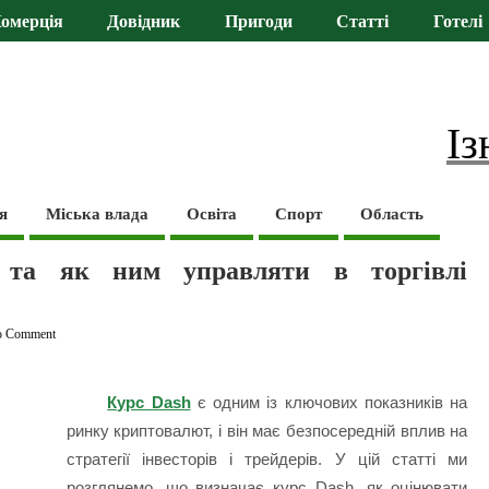
омерція
Довідник
Пригоди
Статті
Готелі
Із
я
Міська влада
Освіта
Спорт
Область
 та як ним управляти в торгівлі
o Comment
Курс Dash
є одним із ключових показників на
ринку криптовалют, і він має безпосередній вплив на
стратегії інвесторів і трейдерів. У цій статті ми
розглянемо, що визначає курс Dash, як оцінювати