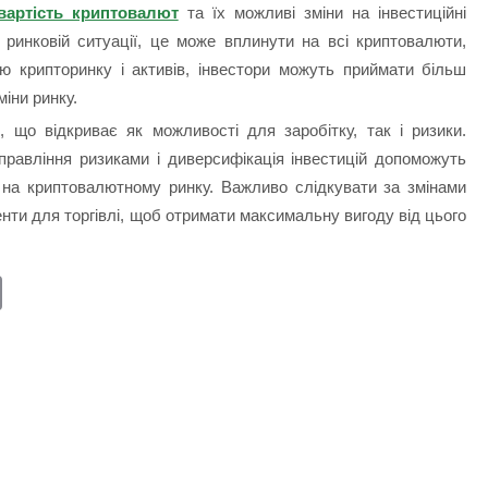
вартість криптовалют
та їх можливі зміни на інвестиційні
 ринковій ситуації, це може вплинути на всі криптовалюти,
ю крипторинку і активів, інвестори можуть приймати більш
міни ринку.
що відкриває як можливості для заробітку, так і ризики.
управління ризиками і диверсифікація інвестицій допоможуть
на криптовалютному ринку. Важливо слідкувати за змінами
енти для торгівлі, щоб отримати максимальну вигоду від цього
E
m
ail