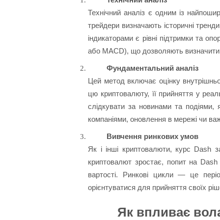
Технічний аналіз є одним із найпоши
трейдери визначають історичні тренд
індикаторами є рівні підтримки та опор
або MACD), що дозволяють визначити п
Фундаментальний аналіз
Цей метод включає оцінку внутрішньої
цю криптовалюту, її прийняття у реал
слідкувати за новинами та подіями, 
компаніями, оновлення в мережі чи важ
Вивчення ринкових умов
Як і інші криптовалюти, курс Dash з
криптовалют зростає, попит на Dash
вартості. Ринкові цикли — це пері
орієнтуватися для прийняття своїх ріш
Як впливає вол