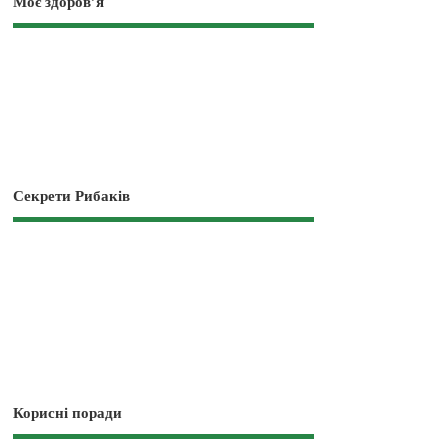
Моє здоров’я
Секрети Рибаків
Корисні поради