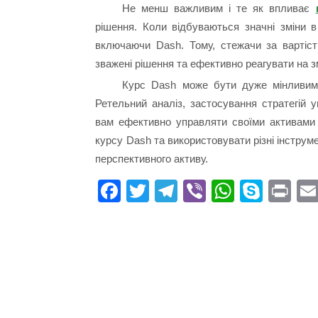
Не менш важливим і те як впливає
рішення. Коли відбуваються значні зміни в
включаючи Dash. Тому, стежачи за вартіст
зважені рішення та ефективно реагувати на з
Курс Dash може бути дуже мінливим, 
Ретельний аналіз, застосування стратегій 
вам ефективно управляти своїми активами 
курсу Dash та використовувати різні інструм
перспективного активу.
Fa
T
Te
Vi
W
S
Pr
ce
wi
le
be
ha
ky
in
bo
tte
gr
r
ts
pe
t
ok
r
a
A
m
pp