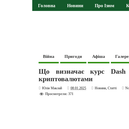
Головна
Новини
Про Ізюм
К
Війна
Пригоди
Афіша
Галере
Що визначає курс Dash
криптовалютами
Юлія Маклай
08.01.2025
Новини
,
Статті
N
Просмотрели: 371