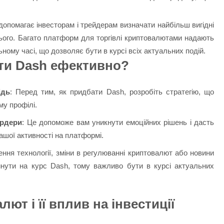
допомагає інвесторам і трейдерам визначати найбільш вигідні
ього. Багато платформ для торгівлі криптовалютами надають
ьному часі, що дозволяє бути в курсі всіх актуальних подій.
ти Dash ефективно?
ідь
: Перед тим, як придбати Dash, розробіть стратегію, що
му профілі.
ордери
: Це допоможе вам уникнути емоційних рішень і дасть
вашої активності на платформі.
ення технології, зміни в регулюванні криптовалют або новини
нути на курс Dash, тому важливо бути в курсі актуальних
ют і її вплив на інвестиції