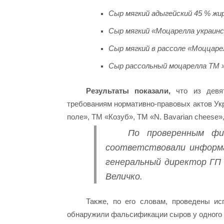
Сыр мягкий адыгейский 45 % жи
Сыр мягкий «Моцарелла украинс
Сыр мягкий в рассоле «Моццаре
Сыр рассольный моцарелла ТМ » 
Результаты показали,
что из девят
требованиям нормативно-правовых актов У
поле», ТМ «Козуб», ТМ «N. Bavarian сһееѕе»
По проверенным фи
соответствовали информа
генеральный директор ГП
Величко.
Также, по его словам, проведены и
обнаружили фальсификации сыров у одного 