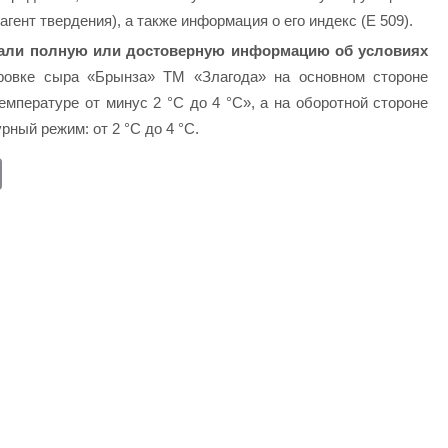
гент твердения), а также информация о его индекс (Е 509).
 дали полную или достоверную информацию об условиях
ровке сыра «Брынза» ТМ «Злагода» на основном стороне
емпературе от минус 2 °С до 4 °С», а на оборотной стороне
рный режим: от 2 °С до 4 °С.
E
m
ail