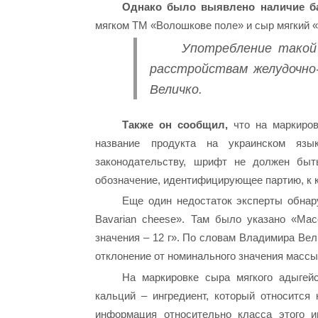
Однако было выявлено наличие б
мягком ТМ «Волошкове поле» и сыр мягкий
Употребление такой
расстройствам желудочно
Величко.
Также он сообщил,
что на маркиров
название продукта на украинском язы
законодательству, шрифт не должен быт
обозначение, идентифицирующее партию, к к
Еще один недостаток эксперты обнар
Bavarian сһееѕе». Там было указано «Мас
значения – 12 г». По словам Владимира Ве
отклонение от номинального значения массы 
На маркировке сыра мягкого адыгей
кальций – ингредиент, который относится
информация относительно класса этого и