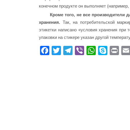
конечном продукте он выполняет (например, а
Кроме того, не все производители
хранения.
Так, на потребительской марки
этикетки написано «условия хранения при т
упаковки на стикере указан другой температу
Fa
T
Te
Vi
W
S
Pr
ce
wi
le
be
ha
ky
in
bo
tte
gr
r
ts
pe
t
ok
r
a
A
m
pp