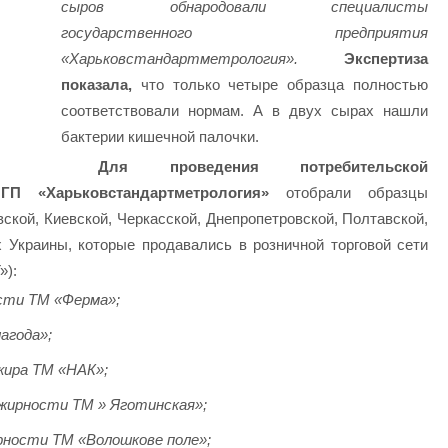
сыров обнародовали специалисты
государственного предприятия
«Харьковстандартметрология».
Экспертиза
показала,
что только четыре образца полностью
соответствовали нормам. А в двух сырах нашли
бактерии кишечной палочки.
Для проведения потребительской
ГП «Харьковстандартметрология»
отобрали образцы
ской, Киевской, Черкасской, Днепропетровской, Полтавской,
 Украины, которые продавались в розничной торговой сети
»):
сти ТМ «Ферма»;
агода»;
жира ТМ «НАК»;
жирности ТМ » Яготинская»;
рности ТМ «Волошкове поле»;