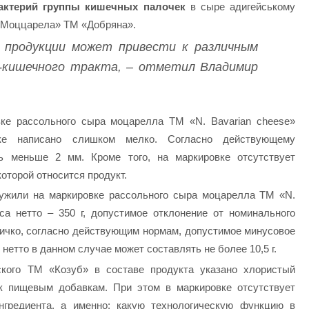
актерий группы кишечных палочек
в сыре адигейському
 «Моццарела» ТМ «Добряна».
 продукции может привести к различным
-кишечного тракта, – отметил Владимир
ке рассольного сыра моцарелла ТМ «N. Bavarian сһееѕе»
ке написано слишком мелко. Согласно действующему
ь меньше 2 мм. Кроме того, на маркировке отсутствует
оторой относится продукт.
ужили на маркировке рассольного сыра моцарелла ТМ «N.
са нетто – 350 г, допустимое отклонение от номинального
личко, согласно действующим нормам, допустимое минусовое
нетто в данном случае может составлять не более 10,5 г.
ского ТМ «Козуб» в составе продукта указано хлористый
 к пищевым добавкам. При этом в маркировке отсутствует
нгредиента, а именно: какую технологическую функцию в