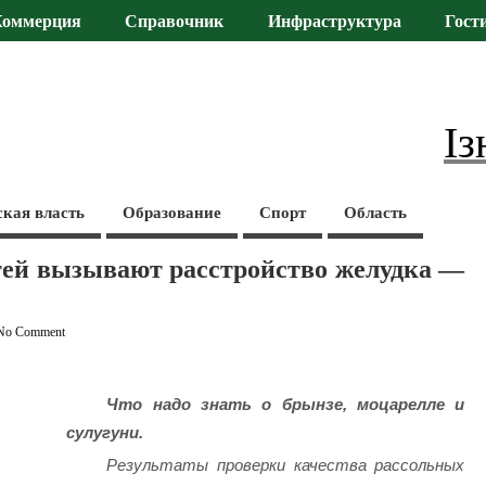
Коммерция
Справочник
Инфраструктура
Гост
Із
ская власть
Образование
Спорт
Область
тей вызывают расстройство желудка —
No Comment
Что надо знать о брынзе, моцарелле и
сулугуни.
Результаты проверки качества рассольных