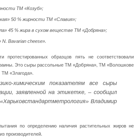
рности ТМ «Козуб»;
кая» 50 % жирности ТМ «Славия»;
ла» 45 % жира в сухом веществе ТМ «Добряна»;
N. Bavarian cheese».
и протестированных образцов пять не соответствовали
краины. Это сыры рассольные ТМ «Добряна», ТМ «Волошкове
, ТМ «Злагода».
зико-химическим показателям все сыры
ции, заявленной на этикетке, – сообщил
 «Харьковстандартметрология» Владимир
спытания по определению наличия растительных жиров не
из производителей.