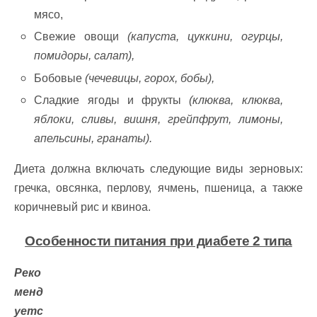
мясо,
Свежие овощи
(капуста, цуккини, огурцы,
помидоры, салат),
Бобовые
(чечевицы, горох, бобы),
Сладкие ягоды и фрукты
(клюква, клюква,
яблоки, сливы, вишня, грейпфрут, лимоны,
апельсины, гранаты).
Диета должна включать следующие виды зерновых:
гречка, овсянка, перлову, ячмень, пшеница, а также
коричневый рис и квиноа.
Особенности питания при диабете 2 типа
Реко
менд
уетс