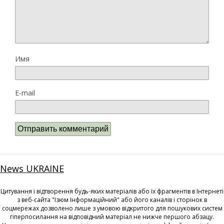
Имя
E-mail
News UKRAINE
Цитування і відтворення будь-яких матеріалів або їх фрагментів в Інтернеті
з веб-сайта "Ізюм Інформаційний" або його каналів і сторінок в
соцмережах дозволено лише з умовою відкритого для пошукових систем
гіперпосилання на відповідний матеріал не нижче першого абзацу.