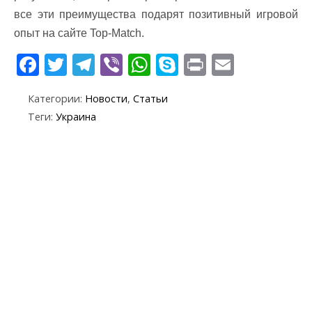
все эти преимущества подарят позитивный игровой
опыт на сайте Top-Match.
F
T
T
Vi
W
S
Pr
E
ac
w
el
b
h
k
in
m
Категории:
Новости
,
Статьи
e
itt
e
er
at
y
t
ai
Теги:
Украина
b
er
gr
s
p
l
o
a
A
e
o
m
p
k
p