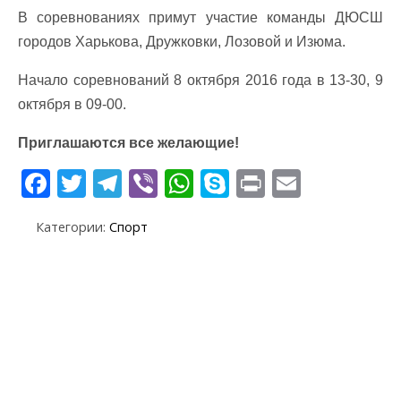
В соревнованиях примут участие команды ДЮСШ
городов Харькова, Дружковки, Лозовой и Изюма.
Начало соревнований 8 октября 2016 года в 13-30, 9
октября в 09-00.
Приглашаются все желающие!
F
T
T
Vi
W
S
Pr
E
ac
w
el
b
h
k
in
m
Категории:
Спорт
e
itt
e
er
at
y
t
ai
b
er
gr
s
p
l
o
a
A
e
o
m
p
k
p