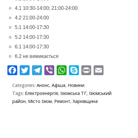
4.1 10:30-14:00; 21:00-24:00
4.2 21:00-24:00
5.1 14:00-17:30
5.2 14:00-17:30
6.1 14:00-17:30
6.2 не вимикається
F
T
T
Vi
W
S
Pr
E
ac
w
el
b
h
k
in
m
Categories:
Анонс
,
Афіша
,
Новини
e
itt
e
er
at
y
t
ai
Tags:
Електроенергія
,
Ізюмська ТГ
,
Ізюмський
b
er
gr
s
p
l
район
,
Місто Ізюм
,
Ремонт
,
Харківщина
o
a
A
e
o
m
p
k
p