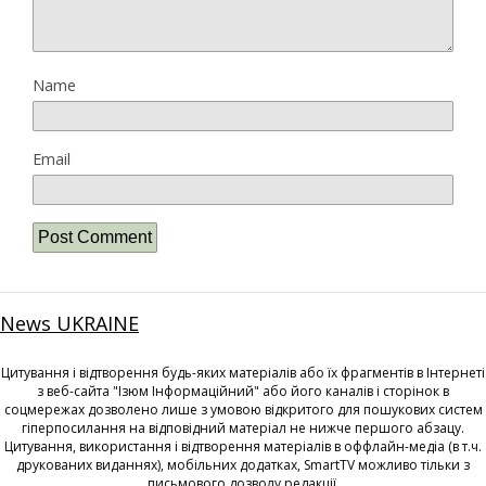
Name
Email
News UKRAINE
Цитування і відтворення будь-яких матеріалів або їх фрагментів в Інтернеті
з веб-сайта "Ізюм Інформаційний" або його каналів і сторінок в
соцмережах дозволено лише з умовою відкритого для пошукових систем
гіперпосилання на відповідний матеріал не нижче першого абзацу.
Цитування, використання і відтворення матеріалів в оффлайн-медіа (в т.ч.
друкованих виданнях), мобільних додатках, SmartTV можливо тільки з
письмового дозволу редакції.