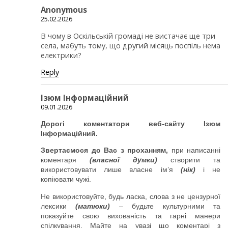
Anonymous
25.02.2026
В чому в Оскільській громаді не вистачає ще три
села, мабуть тому, що другий місяць поспіль нема
електрики?
Reply
Ізюм Інформаційний
09.01.2026
Дорогі коментатори веб-сайту Ізюм
Інформаційний.
Звертаємося до Вас з проханням,
при написанні
коментаря
(власної думки)
створити та
використовувати лише власне ім’я
(нік)
і не
копіювати чужі.
Не використовуйте, будь ласка, слова з не цензурної
лексики
(матюки)
– будьте культурними та
показуйте свою вихованість та гарні манери
спілкування. Майте на увазі що коментарі з