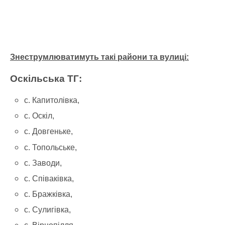
Знеструмлюватимуть такі райони та вулиці:
Оскільська ТГ:
с. Капитолівка,
с. Оскіл,
с. Довгеньке,
с. Топольське,
с. Заводи,
с. Співаківка,
с. Бражківка,
с. Сулигівка,