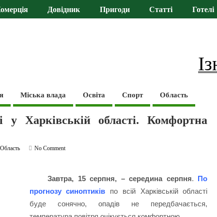
омерція
Довідник
Пригоди
Статті
Готелі
Із
я
Міська влада
Освіта
Спорт
Область
і у Харківській області. Комфортна
,
Область
No Comment
Завтра, 15 серпня, – середина серпня
.
По
прогнозу синоптиків
по всій Харківській області
буде сонячно, опадів не передбачається,
температура повітря очікується комфортною.