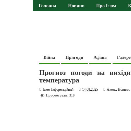
Головна
Новини
Про Ізюм
К
Війна
Пригоди
Афіша
Галере
Прогноз погоди на вихідн
температура
Ізюм Інформаційний
14.08.2025
Анонс
,
Новини
Просмотрели: 310