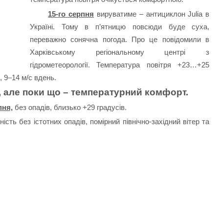
15-го серпня
вируватиме – антициклон Julia в
Україні. Тому в п’ятницю повсюди буде суха,
переважно сонячна погода. Про це повідомили в
Харківському регіональному центрі з
гідрометеорології. Температура повітря +23…+25
і, 9–14 м/с вдень.
, але поки що – температурний комфорт.
пня,
без опадів, близько +29 градусів.
ість без істотних опадів, помірний північно-західний вітер та