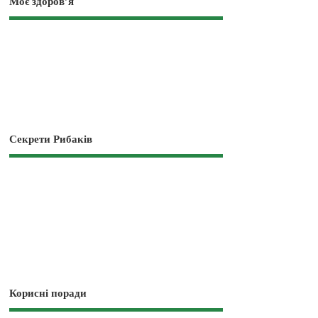
Моє здоров’я
Секрети Рибаків
Корисні поради