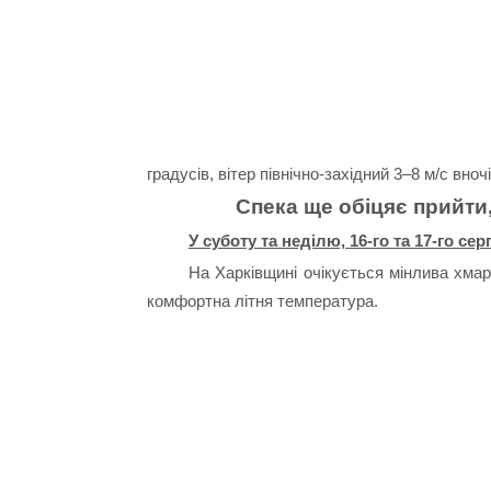
градусів, вітер північно-західний 3–8 м/с вноч
Спека ще обіцяє прийти
У суботу та неділю, 16-го та 17-го сер
На Харківщині очікується мінлива хмарн
комфортна літня температура.