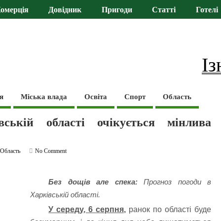
омерція
Довідник
Пригоди
Статті
Готелі
Із
я
Міська влада
Освіта
Спорт
Область
ській області очікується мінлива
,
Область
No Comment
Без дощів але спека:
Прогноз погоди в
Харківській області.
У середу, 6 серпня,
ранок по області буде