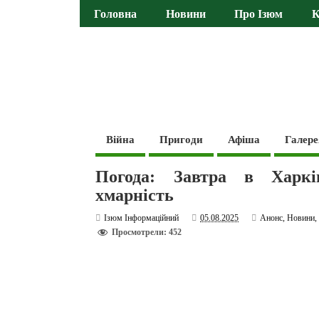
Головна
Новини
Про Ізюм
К
Війна
Пригоди
Афіша
Галере
Погода: Завтра в Харків
хмарність
Ізюм Інформаційний
05.08.2025
Анонс
,
Новини
Просмотрели: 452