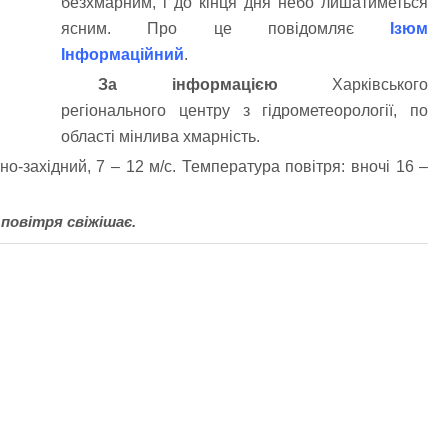
безхмарним, і до кінця дня небо лишатиметься
ясним. Про це повідомляє
Ізюм
Інформаційний
.
За інформацією
Харківського
регіонального центру з гідрометеорології, по
області мінлива хмарність.
чно-західний, 7 – 12 м/с. Температура повітря: вночі 16 –
 повітря свіжішає.