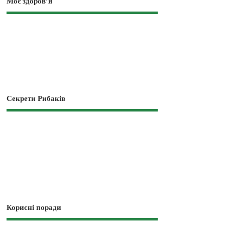
Моє здоров’я
Секрети Рибаків
Корисні поради