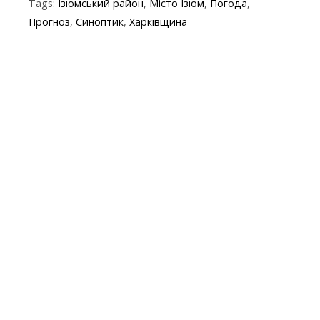
Tags:
Ізюмський район
,
Місто Ізюм
,
Погода
,
b
er
gr
s
p
l
Прогноз
,
Синоптик
,
Харківщина
o
a
A
e
o
m
p
k
p