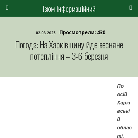
Ізюм Інформаційний
Просмотрели: 430
02.03.2025
Погода: На Харківщину йде весняне
потепління – 3-6 березня
По
всій
Харкі
вські
й
облас
ті,