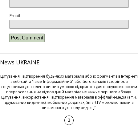
Email
News UKRAINE
Цитування і відтворення будь-яких матеріалів або їх фрагментів в Інтернеті
з веб-сайта "Ізюм Інформаційний" або його каналів і сторінок в
соцмережах дозволено лише з умовою відкритого для пошукових систем
гіперпосилання на відповідний матеріал не нижче першого абзацу.
Цитування, використання і відтворення матеріалів в оффлайн-медіа (в т.ч.
друкованих виданнях), мобільних додатках, SmartTV можливо тільки з
письмового дозволу редакції.