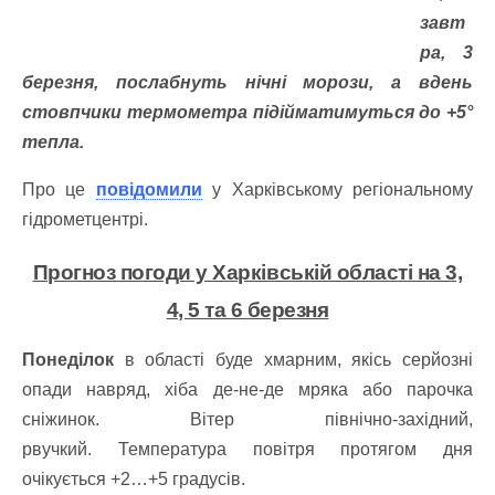
завт
ра, 3
березня, послабнуть нічні морози, а вдень
стовпчики термометра підійматимуться до +5°
тепла.
Про це
повідомили
у Харківському регіональному
гідрометцентрі.
Прогноз погоди у Харківській області
на 3,
4, 5 та 6
березня
Понеділок
в області буде хмарним, якісь серйозні
опади навряд, хіба де-не-де мряка або парочка
сніжинок.
Вітер північно-західний,
рвучкий.
Температура повітря протягом дня
очікується +2…+5 градусів.