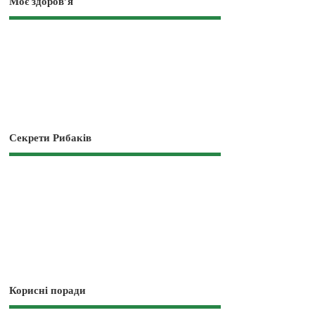
Моє здоров’я
Секрети Рибаків
Корисні поради