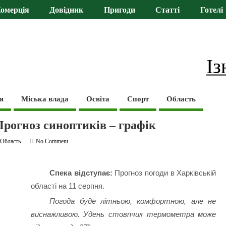
омерція
Довідник
Пригоди
Статті
Готелі
Із
я
Міська влада
Освіта
Спорт
Область
 Прогноз синоптиків – графік
,
Область
No Comment
Спека відступає:
Прогноз погоди в Харківській
області на 11 серпня.
Погода буде літньою, комфортною, але не
виснажливою. Удень стовпчик термометра може