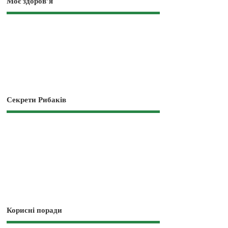
Моє здоров’я
Секрети Рибаків
Корисні поради