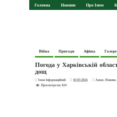
Головна
Новини
Про Ізюм
К
Війна
Пригоди
Афіша
Галере
Погода у Харківській област
дощ
Ізюм Інформаційний
03.03.2024
Анонс
,
Новини
Просмотрели: 624