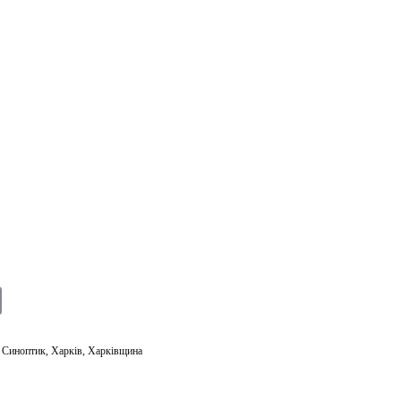
E
m
ail
,
Синоптик
,
Харків
,
Харківщина