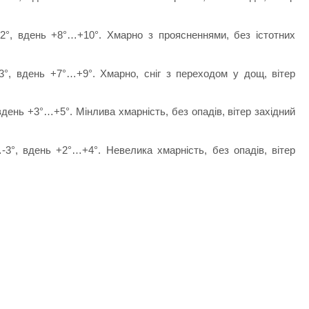
-2°, вдень +8°…+10°. Хмарно з проясненнями, без істотних
°, вдень +7°…+9°. Хмарно, сніг з переходом у дощ, вітер
вдень +3°…+5°. Мінлива хмарність, без опадів, вітер західний
-3°, вдень +2°…+4°. Невелика хмарність, без опадів, вітер