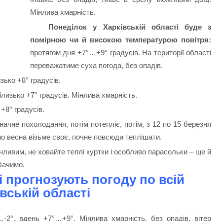
Мінлива хмарність.
Понеділок у Харківській області буде з
помірною чи й високою температурою повітря:
протягом дня +7°…+9° градусів. На території області
переважатиме суха погода, без опадів.
зько +8° градусів.
близько +7° градусів. Мінлива хмарність.
+8° градусів.
значне похолодання, потім потепліє, потім, з 12 по 15 березня
но весна візьме своє, почне повсюди теплішати.
інливим, не ховайте теплі куртки і особливо парасольки – ще й
бачимо.
і прогнозують погоду по всій
вській області
…-2°, вдень +7°…+9°. Мінлива хмарність, без опадів, вітер