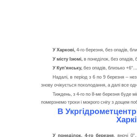
У Харкові,
4-го березня, без опадів, бли
У місту Ізюмі,
в понеділок, без опадів, 
У Куп’янську,
без опадів, близько +6°…
Надалі, в період з 6 по 9 березня – не
знову очікується похолодання, а далі все од
Тиждень, з 4-го по 8-ме березня буде м
померзнемо трохи і мокрого снігу з дощем по
В Укргідрометцентр
Харкі
У понеділок, 4-го березня
, вночі 0°