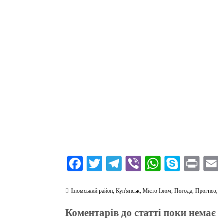
Fa
T
Te
Vi
W
S
Pr
ce
wi
le
be
ha
ky
in
bo
tte
gr
r
ts
pe
t
Ізюмський район
,
Куп'янськ
,
Місто Ізюм
,
Погода
,
Прогноз
ok
r
a
A
Коментарів до статті поки немає