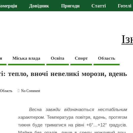
омерція
Довідник
Пригоди
Статті
Готелі
Із
я
Міська влада
Освіта
Спорт
Область
і: тепло, вночі невеликі морози, вдень
,
Область
No Comment
Весна завжди відзначається нестабільним
характером.
Температура повітря, вдень, протягом
тижня буде триматися на рівні +6°…+12° градусів.
Майже без опадів, лише в срелу можливий дощ.