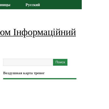
иницы
Русский
юм Інформаційний
Воздушная карта тревог