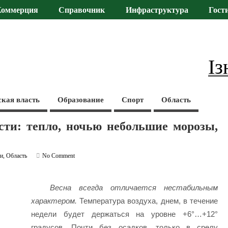
Коммерция
Справочник
Инфраструктура
Гост
Із
ская власть
Образование
Спорт
Область
сти: тепло, ночью небольшие морозы,
ти
,
Область
No Comment
Весна всегда отличается нестабильным
характером.
Температура воздуха, днем, в течение
недели будет держаться на уровне +6°…+12°
градусов. Почти без осадков, только в срелу