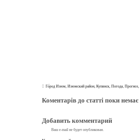
bo
tte
gr
r
ts
pe
t
ok
r
a
A
m
pp
Го́род Изюм
,
Изюмский район
,
Купянск
,
Погода
,
Прогноз
Коментарів до статті поки немає
Добавить комментарий
Ваш e-mail не будет опубликован.