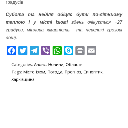
градусів.
Субота та неділя обіцяє бути по-літньому
теплою і у місті Ізюмі
вдень очікується +27
градуси, мінлива хмарність, та невеликі грозові
дощі.
F
T
T
Vi
W
S
Pr
E
ac
w
el
b
h
k
in
m
Categories:
Анонс
,
Новини
,
Область
e
itt
e
er
at
y
t
ai
Tags:
Місто Ізюм
,
Погода
,
Прогноз
,
Синоптик
,
b
er
gr
s
p
l
Харківщина
o
a
A
e
o
m
p
k
p