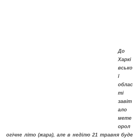
До
Харкі
всько
ї
облас
ті
завіт
ало
мете
орол
огічне літо (жара), але в неділю 21 травня буде