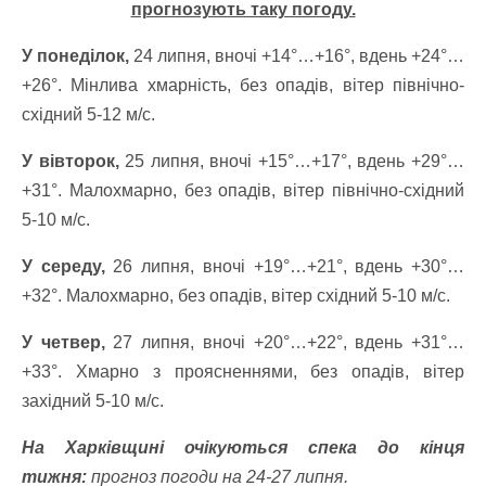
прогнозують таку погоду.
У понеділок,
24 липня, вночі +14°…+16°, вдень +24°…
+26°. Мінлива хмарність, без опадів, вітер північно-
східний 5-12 м/с.
У вівторок,
25 липня, вночі +15°…+17°, вдень +29°…
+31°. Малохмарно, без опадів, вітер північно-східний
5-10 м/с.
У середу,
26 липня, вночі +19°…+21°, вдень +30°…
+32°. Малохмарно, без опадів, вітер східний 5-10 м/с.
У четвер,
27 липня, вночі +20°…+22°, вдень +31°…
+33°. Хмарно з проясненнями, без опадів, вітер
західний 5-10 м/с.
На Харківщині очікуються спека до кінця
тижня:
прогноз погоди на 24-27 липня.