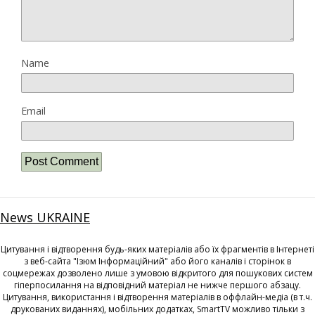
Name
Email
News UKRAINE
Цитування і відтворення будь-яких матеріалів або їх фрагментів в Інтернеті
з веб-сайта "Ізюм Інформаційний" або його каналів і сторінок в
соцмережах дозволено лише з умовою відкритого для пошукових систем
гіперпосилання на відповідний матеріал не нижче першого абзацу.
Цитування, використання і відтворення матеріалів в оффлайн-медіа (в т.ч.
друкованих виданнях), мобільних додатках, SmartTV можливо тільки з