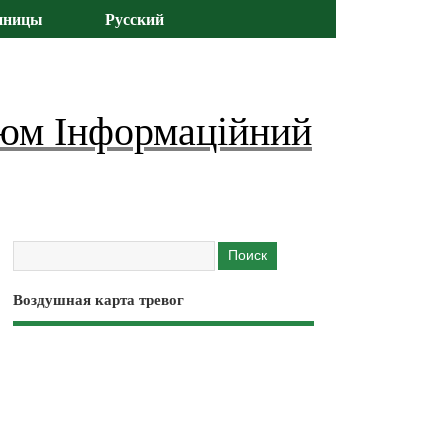
иницы
Русский
юм Інформаційний
Воздушная карта тревог