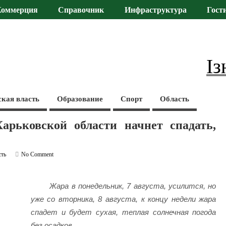
Коммерция
Справочник
Инфраструктура
Гост
Із
ская власть
Образование
Спорт
Область
арьковской области начнет спадать,
сть
No Comment
Жара в понедельник, 7 августа, усилится, но
уже со вторника, 8 августа, к концу недели жара
спадет и будет сухая, теплая солнечная погода
без осадков.