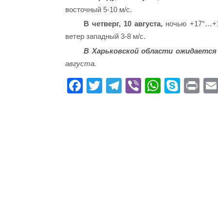
восточный 5-10 м/с.
В четверг, 10 августа,
ночью +17°…+19
ветер западный 3-8 м/с.
В Харьковской области ожидается 
августа.
Fa
T
Te
Vi
W
S
Pr
ce
wi
le
be
ha
ky
in
bo
tte
gr
r
ts
pe
t
ok
r
a
A
m
pp