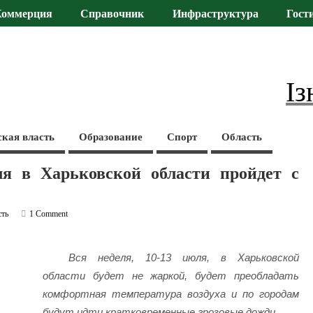
Коммерция
Справочник
Инфраструктура
Гост
Із
ская власть
Образование
Спорт
Область
ля в Харьковской области пройдет с
сть
1 Comment
Вся неделя, 10-13 июля, в Харьковской
области будет не жаркой, будет преобладать
комфортная температура воздуха и по городам
будут идти кратковременные грозовые дожди.