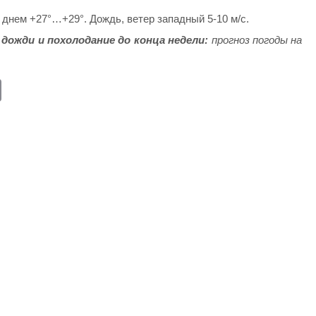
днем +27°…+29°. Дождь, ветер западный 5-10 м/с.
дожди и похолодание до конца недели:
прогноз погоды на
E
m
ail