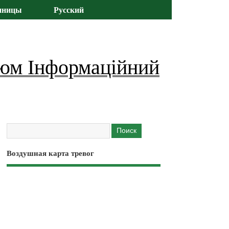
иницы
Русский
юм Інформаційний
Воздушная карта тревог