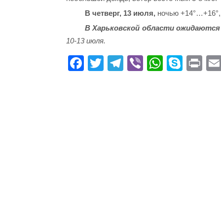
В четверг, 13 июля,
ночью +14°…+16°, 
В Харьковской области ожидаются 
10-13 июля.
Fa
T
Te
Vi
W
S
Pr
ce
wi
le
be
ha
ky
in
bo
tte
gr
r
ts
pe
t
ok
r
a
A
m
pp