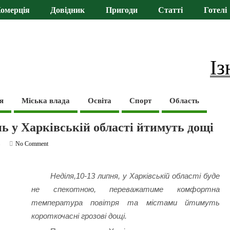
омерція
Довідник
Пригоди
Статті
Готелі
Із
я
Міська влада
Освіта
Спорт
Область
ь у Харківській області йтимуть дощі
ь
No Comment
Неділя,10-13 липня, у Харківській області буде
не спекотною, переважатиме комфортна
температура повітря та містами йтимуть
короткочасні грозові дощі.