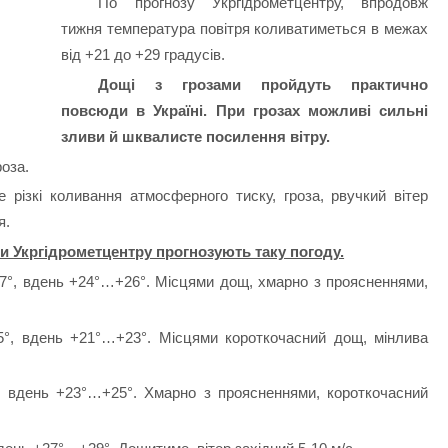
По прогнозу Укргідрометцентру, впродовж
тижня температура повітря коливатиметься в межах
від +21 до +29 градусів.
Дощі з грозами пройдуть практично
повсюди в Україні. При грозах можливі сильні
зливи й шквалисте посилення вітру.
роза.
 різкі коливання атмосферного тиску, гроза, рвучкий вітер
я.
и Укргідрометцентру прогнозують таку погоду.
7°, вдень +24°…+26°. Місцями дощ, хмарно з проясненнями,
°, вдень +21°…+23°. Місцями короткочасний дощ, мінлива
, вдень +23°…+25°. Хмарно з проясненнями, короткочасний