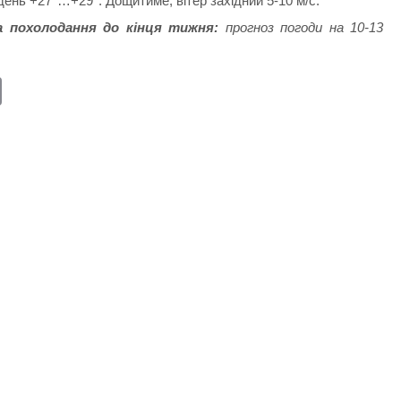
день +27°…+29°. Дощитиме, вітер західний 5-10 м/с.
а похолодання до кінця тижня:
прогноз погоди на 10-13
E
m
ail