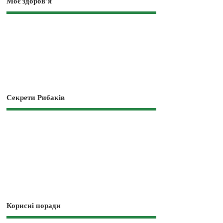
Моє здоров’я
Секрети Рибаків
Корисні поради