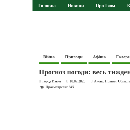
Головна
Новини
Про Ізюм
К
Війна
Пригоди
Афіша
Галере
Прогноз погоди: весь тижден
Город Изюм
10.07.2023
Анонс
,
Новини
,
Област
Просмотрели: 845