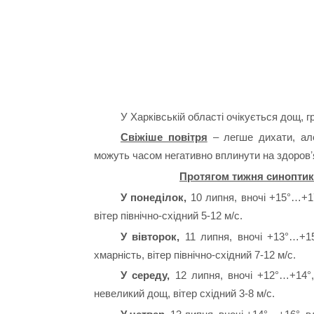
У Харківській області очікується дощ, г
Свіжіше повітря
– легше дихати, але
можуть часом негативно вплинути на здоровʼ
Протягом тижня синоптик
У понеділок,
10 липня, вночі +15°…+1
вітер північно-східний 5-12 м/с.
У вівторок,
11 липня, вночі +13°…+15
хмарність, вітер північно-східний 7-12 м/с.
У середу,
12 липня, вночі +12°…+14°
невеликий дощ, вітер східний 3-8 м/с.