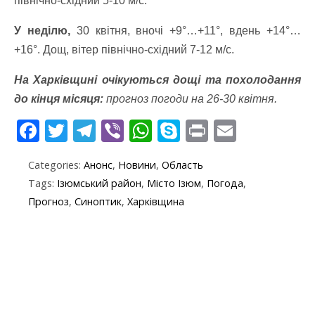
північно-східний 5-10 м/с.
У неділю,
30 квітня, вночі +9°…+11°, вдень +14°…
+16°. Дощ, вітер північно-східний 7-12 м/с.
На Харківщині очікуються дощі та похолодання
до кінця місяця:
прогноз погоди на 26-30 квітня.
F
T
T
Vi
W
S
Pr
E
ac
w
el
b
h
k
in
m
Categories:
Анонс
,
Новини
,
Область
e
itt
e
er
at
y
t
ai
Tags:
Ізюмський район
,
Місто Ізюм
,
Погода
,
b
er
gr
s
p
l
Прогноз
,
Синоптик
,
Харківщина
o
a
A
e
o
m
p
k
p