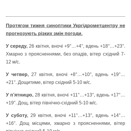
Протягом тижня синоптики Укргідрометцентру не
прогнозують різких змін погоди.
У середу,
26 квітня, вночі +9°…+4°, вдень +18°…+23°.
Хмарно з проясненнями, без опадів, вітер східний 7-
12 м/с.
У четвер,
27 квітня, вночі +8°…+10°, вдень +19°…
+21°. Дощитиме, вітер східний 5-10 м/с.
У п’ятницю,
28 квітня, вночі +11°…+13°, вдень +17°…
+19°. Дощ, вітер північно-східний 5-10 м/с.
У суботу,
29 квітня, вночі +11°…+13°, вдень +14°…
+16°. Дощ місцями, хмарно з проясненнями, вітер