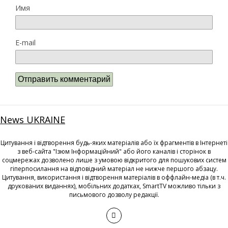
Имя
E-mail
News UKRAINE
Цитування і відтворення будь-яких матеріалів або їх фрагментів в Інтернеті
з веб-сайта "Ізюм Інформаційний" або його каналів і сторінок в
соцмережах дозволено лише з умовою відкритого для пошукових систем
гіперпосилання на відповідний матеріал не нижче першого абзацу.
Цитування, використання і відтворення матеріалів в оффлайн-медіа (в т.ч.
друкованих виданнях), мобільних додатках, SmartTV можливо тільки з
письмового дозволу редакції.