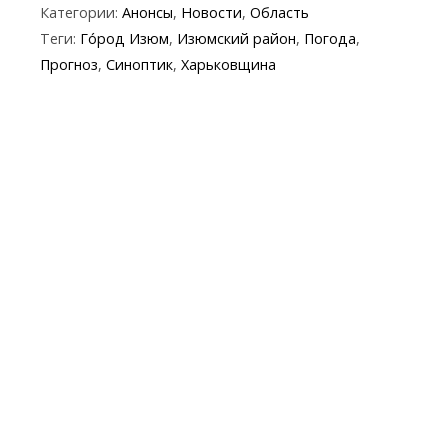
Категории:
Анонсы
,
Новости
,
Область
e
itt
e
er
at
y
t
ai
Теги:
Го́род Изюм
,
Изюмский район
,
Погода
,
b
er
gr
s
p
l
Прогноз
,
Синоптик
,
Харьковщина
o
a
A
e
o
m
p
k
p