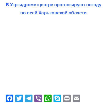
В Укргидрометцентре прогнозируют погоду
по всей Харьковской области
F
T
T
Vi
W
S
Pr
E
ac
w
el
b
h
k
in
m