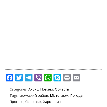
F
T
T
Vi
W
S
Pr
E
ac
w
el
b
h
k
in
m
Categories:
Анонс
,
Новини
,
Область
e
itt
e
er
at
y
t
ai
Tags:
Ізюмський район
,
Місто Ізюм
,
Погода
,
b
er
gr
s
p
l
Прогноз
,
Синоптик
,
Харківщина