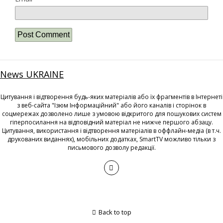
News UKRAINE
Цитування і відтворення будь-яких матеріалів або їх фрагментів в Інтернеті
з веб-сайта "Ізюм Інформаційний" або його каналів і сторінок в
соцмережах дозволено лише з умовою відкритого для пошукових систем
гіперпосилання на відповідний матеріал не нижче першого абзацу.
Цитування, використання і відтворення матеріалів в оффлайн-медіа (в т.ч.
друкованих виданнях), мобільних додатках, SmartTV можливо тільки з
письмового дозволу редакції.
Back to top