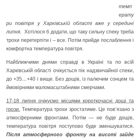
темп
ерату
ри повітря у Харківській області вже у середині
липня.
Хотілося б додати, що таку сильну спеку треба
трохи перетерпіти і – все. Потім прийде послаблення і
комфортна температура повітря.
Найближчими днями справді в Україні та по всій
Харківській області очікується пік надзвичайної спеки,
до +35…+40 і вище. Без дощів, із палючим сонцем та
ймовірними маломасштабними смерчами.
17-18 липня очікуємо місцями короткочасні дощі та
грози.
Температура трохи зростатиме. Це пов’язано з
атмосферними фронтами. Потім — не буде дощів,
температура повітря поступово буде зменшуватися.
Після атмосферного фронту на висоті зайде