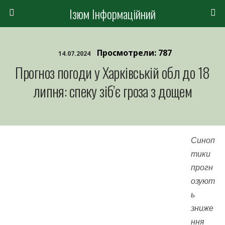
Ізюм Інформаційний
Просмотрели: 787
14.07.2024
Прогноз погоди у Харківській обл до 18
липня: спеку зіб’є гроза з дощем
Синоп
тики
прогн
озуют
ь
зниже
ння