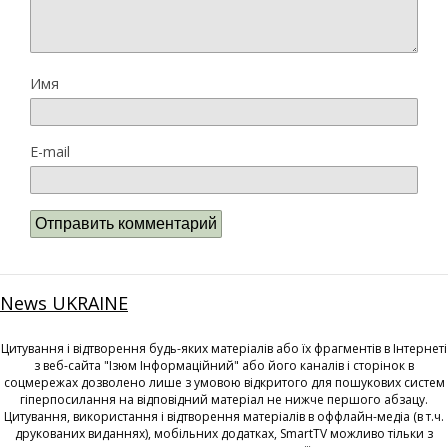
Имя
E-mail
News UKRAINE
Цитування і відтворення будь-яких матеріалів або їх фрагментів в Інтернеті
з веб-сайта "Ізюм Інформаційний" або його каналів і сторінок в
соцмережах дозволено лише з умовою відкритого для пошукових систем
гіперпосилання на відповідний матеріал не нижче першого абзацу.
Цитування, використання і відтворення матеріалів в оффлайн-медіа (в т.ч.
друкованих виданнях), мобільних додатках, SmartTV можливо тільки з