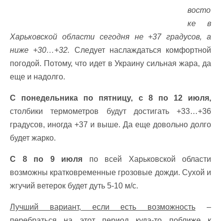
восто
ке в
Харьковской области сегодня не +37 градусов, а
ниже +30…+32.
Следует наслаждаться комфортной
погодой. Потому, что идет в Украину сильная жара, да
еще и надолго.
С понедельника по пятницу, с 8 по 12 июля,
столбики термометров будут достигать +33…+36
градусов, иногда +37 и выше. Да еще довольно долго
будет жарко.
С 8 по 9 июля
по всей Харьковской области
возможны кратковременные грозовые дожди. Сухой и
жгучий ветерок будет дуть 5-10 м/с.
Лучший вариант, если есть возможность
–
перебраться на этот период куда-то поближе к