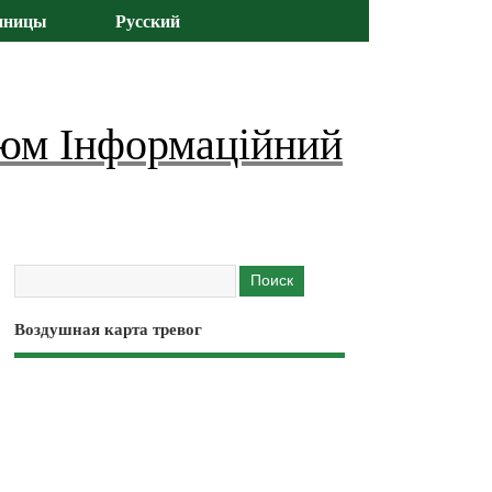
иницы
Русский
юм Інформаційний
Воздушная карта тревог