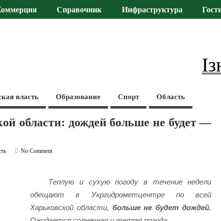
Коммерция
Справочник
Инфраструктура
Гост
Із
ская власть
Образование
Спорт
Область
ой области: дождей больше не будет —
сть
No Comment
Теплую и сухую погоду в течение недели
обещают в Укргидрометцентре по всей
Харьковской области,
больше не будет дождей.
Ожидается солнечная и теплая погода.