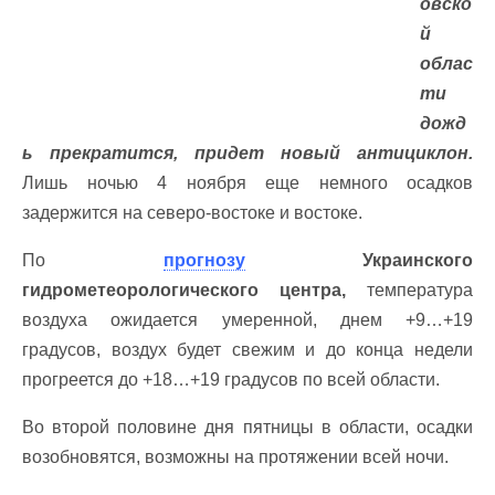
овско
й
облас
ти
дожд
ь прекратится, придет новый антициклон.
Лишь ночью 4 ноября еще немного осадков
задержится на северо-востоке и востоке.
По
прогнозу
Украинского
гидрометеорологического центра,
температура
воздуха ожидается умеренной, днем +9…+19
градусов, воздух будет свежим и до конца недели
прогреется до +18…+19 градусов по всей области.
Во второй половине дня пятницы в области, осадки
возобновятся, возможны на протяжении всей ночи.