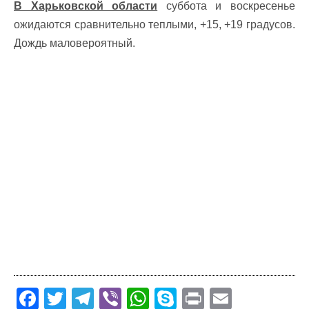
В Харьковской области
суббота и воскресенье
ожидаются сравнительно теплыми, +15, +19 градусов.
Дождь маловероятный.
F
T
T
Vi
W
S
Pr
E