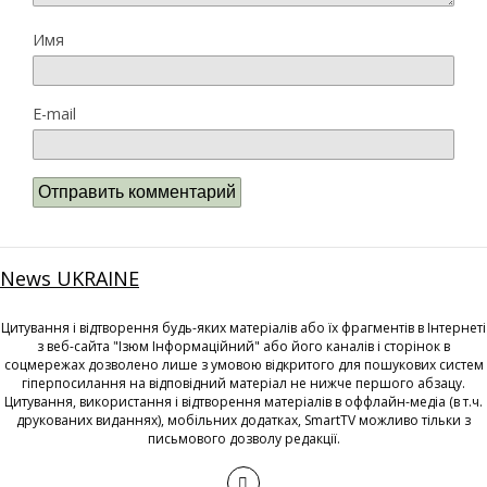
Имя
E-mail
News UKRAINE
Цитування і відтворення будь-яких матеріалів або їх фрагментів в Інтернеті
з веб-сайта "Ізюм Інформаційний" або його каналів і сторінок в
соцмережах дозволено лише з умовою відкритого для пошукових систем
гіперпосилання на відповідний матеріал не нижче першого абзацу.
Цитування, використання і відтворення матеріалів в оффлайн-медіа (в т.ч.
друкованих виданнях), мобільних додатках, SmartTV можливо тільки з
письмового дозволу редакції.