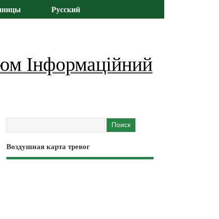
иницы
Русский
юм Інформаційний
Воздушная карта тревог