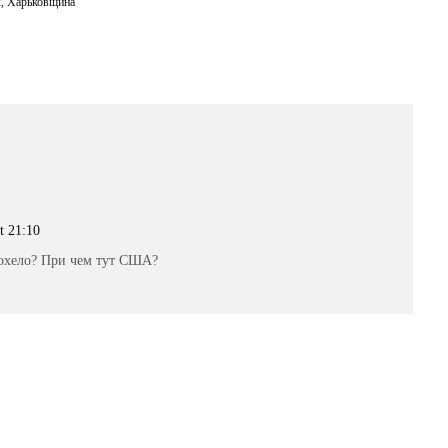
к
,
Харьковщина
t 21:10
лохело? При чем тут США?