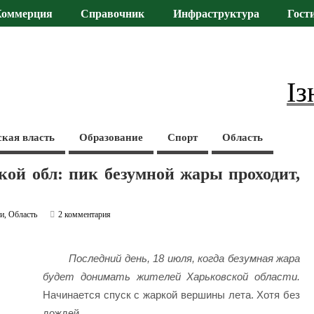
Коммерция
Справочник
Инфраструктура
Гост
Із
ская власть
Образование
Спорт
Область
кой обл: пик безумной жары проходит,
ти
,
Область
2 комментария
Последний день, 18 июля, когда безумная жара
будет донимать жителей Харьковской области.
Начинается спуск с жаркой вершины лета. Хотя без
дождей.