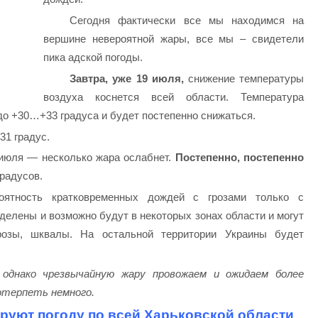
Сегодня фактически все мы находимся на
вершине невероятной жары, все мы – свидетели
пика адской погоды.
Завтра, уже 19 июля,
снижение температуры
воздуха коснется всей области. Температура
т до +30…+33 градуса и будет постепенно снижаться.
1 градус.
1 июля — несколько жара ослабнет.
Постепенно, постепенно
радусов.
ятность кратковременных дождей с грозами только с
делены и возможно будут в некоторых зонах области и могут
розы, шквалы. На остальной территории Украины будет
однако чрезвычайную жару провожаем и ожидаем более
отерпеть немного.
руют погоду по всей Харьковской области