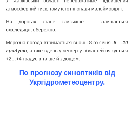
У Харківській області переважатиме підвищений
атмосферний тиск, тому істотні опади малоймовірні.
На дорогах стане слизькіше – залишається
ожеледиця, обережно.
Морозна погода втримається вночі 18-го січня
-8…-10
градусів
, а вже вдень у четвер у областей очікується
+2…+4 градусів та ще й з дощем.
По прогнозу синоптиків від
Укргідрометеоцентру.