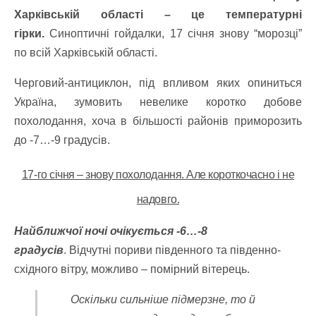
Харківській області – це температурні
гірки.
Синоптичні гойдалки, 17 січня знову “морозці”
по всій Харківській області.
Черговий-антициклон, під впливом яких опиниться
Україна, зумовить невелике коротко добове
похолодання, хоча в більшості районів приморозить
до -7…-9 градусів.
17-го січня – знову похолодання. Але короткочасно і не
надовго.
Найближчої ночі очікується -6…-8
градусів
. Відчутні пориви південного та південно-
східного вітру, можливо – помірний вітерець.
Оскільки сильніше підмерзне, то й