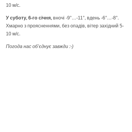
10 м/с.
У суботу, 6-го січня,
вночі -9°…-11°, вдень -6°…-8°.
Хмарно з проясненнями, без опадів, вітер західний 5-
10 м/с.
Погода нас об’єднує завжди :-)