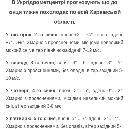
В Укргідрометцентрі прогнозують що до
кінця тижня похолодає по всій Харківській
області.
У вівторок, 2-го січня
, вночі +2°…+4° тепла, вдень
+7°…+9°. Хмарно з проясненнями, місцями невеликий
мокрий сніг, вітер північно-західний 7-12 м/с.
У середу, 3-го січня
, вночі -4°…-6°, вдень -3°…-5°.
Хмарно з проясненнями, без опадів, вітер західний 5-
10 м/с.
У четверг, 4-го січня,
вночі -3°…-5°, вдень 0°…-2°.
Хмарно з проясненнями, місцями невеликий мокрий
сніг, вітер західний 3-8 м/с.
У п’ятницю, 5-го січня,
вночі -5°…-7°, вдень -2°…-4°.
Хмарно з проясненнями, без опадів, вітер західний 5-